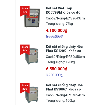
Két sắt Việt Tiệp
KCC79ĐM Khóa cơ đổi
mã
Cao62*Rộng42*Sâu43cm
Trọng lượng: 75kg
4.100.000₫
5.500.000₫
Két sắt chống cháy Hòa
Phát KS120K1 Khóa cơ
đổi mã
Cao69*Rộng49*Sâu58cm
Trọng lượng: 120kg
6.550.000₫
9.900.000₫
Két sắt chống cháy Hòa
Phát KS100K1 khóa cơ
đổi mã
Cao63*Rộng41*Sâu54cm
Trọng lượng: 100kg