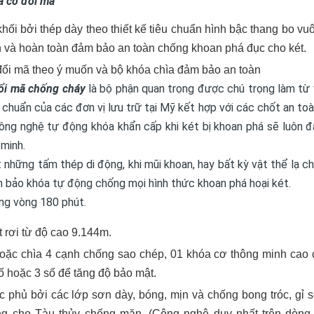
 cơ đổi mã
khối bởi thép dày theo thiết kế tiêu chuẩn hình bậc thang bo vu
n và hoàn toàn đảm bảo an toàn chống khoan phá đục cho két.
ổi mã theo ý muốn và bộ khóa chìa đảm bảo an toàn
ổi mã chống cháy
là bộ phận quan trọng được chú trọng làm từ v
chuẩn của các đơn vị lưu trữ tại Mỹ kết hợp với các chốt an to
ông nghệ tự động khóa khẩn cấp khi két bị khoan phá sẽ luôn 
 minh.
 những tấm thép di động, khi mũi khoan, hay bất kỳ vật thể lạ c
 bảo khóa tự động chống mọi hình thức khoan phá hoại két.
ng vòng 180 phút.
 rơi từ độ cao 9.144m.
hoặc chìa 4 cạnh chống sao chép, 01 khóa cơ thông minh cao 
ố hoặc 3 số để tăng độ bảo mật.
 phủ bởi các lớp sơn dày, bóng, mịn và chống bong tróc, gỉ s
ng cho Tàu thủy chống mặn. (Công nghệ duy nhất trên dòng 