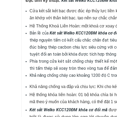
Két sắt Welko KCC120ĐM khóa
Đặc tính kỹ thuật:
Cửa két sắt két bạc được đúc ép thủy lực liền 
ăn khớp với thân két bạc. tạo nên sự chắc chắ
Hệ Thống Khoá Liên Hoàn: một khoá cơ xoay đ
Bản lề của
Két sắt Welko KCC120ĐM khóa cơ đ
thép nguyên tấm có kết cấu chắc chắn đạt tiêu 
đúc bằng thép cacbon chịu lực siêu cứng với c
tuyệt đối an toàn bởi khóa được tích hợp thông
Phía trong cửa két sắt chống cháy thiết kế một
thì tấm thép sẽ xoay tròn theo vòng tua để đảm
Khả năng chống cháy cao khoảng 1200 độ C tro
Khả năng chống va đập và chịu lực: Khi cho két
Hệ thống khóa liên hoàn: 01 bộ khóa chìa bi 
mã theo ý muốn của khách hàng, có thể đặt 1 s
Két sắt Welko KCC120ĐM khóa cơ đổi mã
được
biệt là được sử dụng lớp sơn lót chuyên dụ