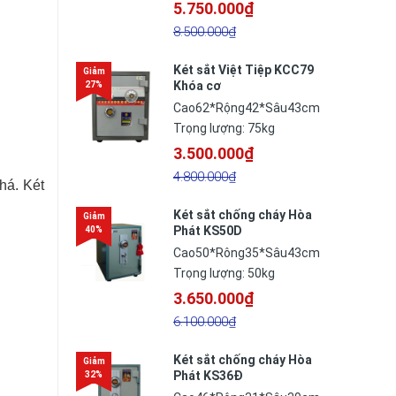
5.750.000₫
8.500.000₫
Két sắt Việt Tiệp KCC79
Khóa cơ
Cao62*Rộng42*Sâu43cm
Trọng lượng: 75kg
3.500.000₫
4.800.000₫
há. Két
Két sắt chống cháy Hòa
Phát KS50D
Cao50*Rông35*Sâu43cm
Trọng lượng: 50kg
3.650.000₫
6.100.000₫
Két sắt chống cháy Hòa
Phát KS36Đ