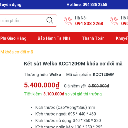
Tuyển dụng
Hotline:
094 838 2268
Hà Nội
Hồ 
094 838 2268
09
 Phí Giao Hàng
Bảo Hành Tại Nhà
Thanh Toán
Khuyế
ĐM khóa cơ đổi mã
Két sắt Welko KCC120ĐM khóa cơ đổi mã
Thương hiệu:
Welko
Mã sản phẩm:
KCC120ĐM
5.400.000₫
Giá niêm yết:
8.500.000₫
Tiết kiệm:
3.100.000₫
so với giá thị trường
Kích thước (Cao*Rộng*Sâu) mm
Kích thước ngoài: 695 * 440 * 460
Kích thước sử dụng: 340 * 350 * 320
Kích thước ngăn kéo: 130 * 350 * 295