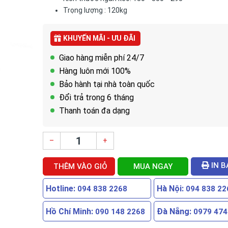
Trọng lượng : 120kg
KHUYẾN MÃI - ƯU ĐÃI
Giao hàng miễn phí 24/7
Hàng luôn mới 100%
Bảo hành tại nhà toàn quốc
Đổi trả trong 6 tháng
Thanh toán đa dạng
–
+
IN B
THÊM VÀO GIỎ
MUA NGAY
Hotline:
Hà Nội:
094 838 2268
094 838 22
Hồ Chí Minh:
Đà Nẵng:
090 148 2268
0979 474