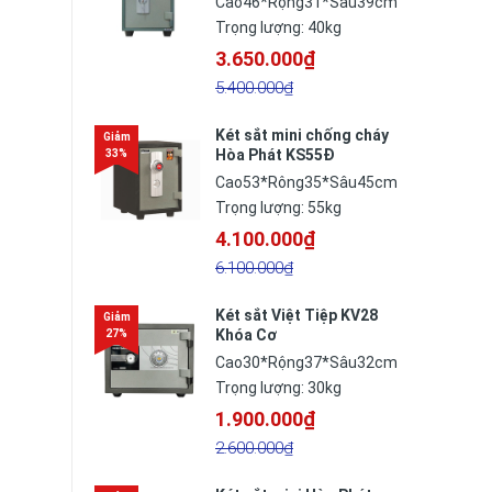
Cao46*Rộng31*Sâu39cm
Trọng lượng: 40kg
3.650.000₫
5.400.000₫
Két sắt mini chống cháy
Hòa Phát KS55Đ
Cao53*Rông35*Sâu45cm
Trọng lượng: 55kg
4.100.000₫
6.100.000₫
Két sắt Việt Tiệp KV28
Khóa Cơ
Cao30*Rộng37*Sâu32cm
Trọng lượng: 30kg
1.900.000₫
2.600.000₫