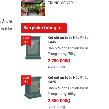
TRUNG-GÒ VẤP
u Á với
Sản phẩm tương tự
đảm bảo
Két sắt an toàn Hòa Phát
KA45
Cao72*Rộng49*Sâu35cm
Trọng lượng: 75kg
2.750.000₫
4.200.000₫
Két sắt an toàn Hòa Phát
KA25
Cao62*Rộng42*Sâu35cm
Trọng lượng: 65kg
2.350.000₫
3.800.000₫