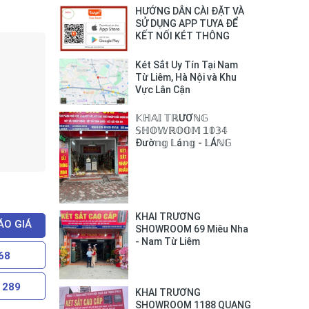
HƯỚNG DẪN CÀI ĐẶT VÀ
SỬ DỤNG APP TUYA ĐỂ
KẾT NỐI KÉT THÔNG
MINH BOFA VỚI SMART
PHONE
Két Sắt Uy Tín Tại Nam
Từ Liêm, Hà Nội và Khu
Vực Lân Cận
𝕂ℍ𝔸𝕀 𝕋ℝƯƠℕ𝔾
𝕊ℍ𝕆𝕎ℝ𝕆𝕆𝕄 𝟙𝟘𝟛𝟜
Đườ𝕟𝕘 𝕃á𝕟𝕘 - 𝕃Áℕ𝔾
𝕋ℍƯỢℕ𝔾
KHAI TRƯƠNG
ÁO GIÁ
SHOWROOM 69 Miêu Nha
- Nam Từ Liêm
68
 289
KHAI TRƯƠNG
SHOWROOM 1188 QUANG