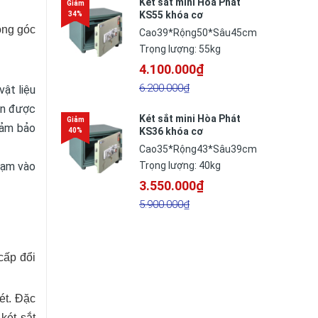
Két sắt mini Hòa Phát
KS55 khóa cơ
ông góc
Cao39*Rộng50*Sâu45cm
Trọng lượng: 55kg
4.100.000₫
6.200.000₫
ật liệu
àn được
Két sắt mini Hòa Phát
đảm bảo
KS36 khóa cơ
Cao35*Rộng43*Sâu39cm
hạm vào
Trọng lượng: 40kg
3.550.000₫
5.900.000₫
cấp đổi
ét. Đặc
két sắt