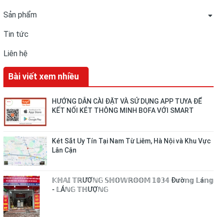
Sản phẩm
Tin tức
Liên hệ
Bài viết xem nhiều
HƯỚNG DẪN CÀI ĐẶT VÀ SỬ DỤNG APP TUYA ĐỂ
KẾT NỐI KÉT THÔNG MINH BOFA VỚI SMART
PHONE
Két Sắt Uy Tín Tại Nam Từ Liêm, Hà Nội và Khu Vực
Lân Cận
𝕂ℍ𝔸𝕀 𝕋ℝƯƠℕ𝔾 𝕊ℍ𝕆𝕎ℝ𝕆𝕆𝕄 𝟙𝟘𝟛𝟜 Đườ𝕟𝕘 𝕃á𝕟𝕘
- 𝕃Áℕ𝔾 𝕋ℍƯỢℕ𝔾