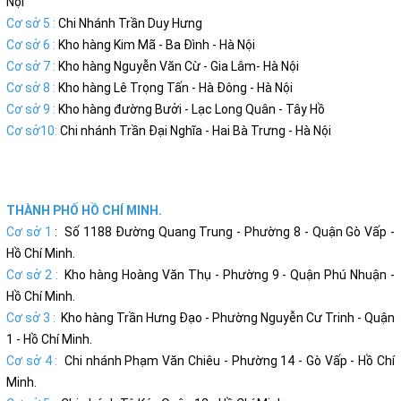
Nội
Cơ sở 5 :
Chi Nhánh Trần Duy Hưng
Cơ sở 6 :
Kho hàng Kim Mã - Ba Đình - Hà Nội
Cơ sở 7 :
Kho hàng Nguyễn Văn Cừ - Gia Lâm- Hà Nội
Cơ sở 8 :
Kho hàng Lê Trọng Tấn - Hà Đông - Hà Nội
Cơ sở 9 :
Kho hàng đường Bưởi - Lạc Long Quân - Tây Hồ
Cơ sở10:
Chi nhánh Trần Đại Nghĩa - Hai Bà Trưng - Hà Nội
THÀNH PHỐ HỒ CHÍ MINH.
Cơ sở 1
: Số 1188 Đường Quang Trung - Phường 8 - Quận Gò Vấp -
Hồ Chí Minh.
Cơ sở 2 :
Kho hàng Hoàng Văn Thụ - Phường 9 - Quận Phú Nhuận -
Hồ Chí Minh.
Cơ sở 3 :
Kho hàng Trần Hưng Đạo - Phường Nguyễn Cư Trinh - Quận
1 - Hồ Chí Minh.
Cơ sở 4 :
Chi nhánh Phạm Văn Chiêu - Phường 14 - Gò Vấp - Hồ Chí
Minh.