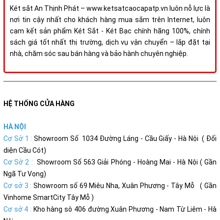
Két sắt An Thịnh Phát – www.ketsatcaocapatp.vn luôn nỗ lực là
nơi tin cậy nhất cho khách hàng mua sắm trên Internet, luôn
cam kết sản phẩm Két Sắt - Két Bạc chính hãng 100%, chính
sách giá tốt nhất thị trường, dịch vụ vận chuyển – lắp đặt tại
nhà, chăm sóc sau bán hàng và bảo hành chuyên nghiệp.
HỆ THỐNG CỬA HÀNG
HÀ NỘI
Cơ Sở 1 :
Showroom Số 1034 Đường Láng - Cầu Giấy - Hà Nội ( Đối
diện Cầu Cót)
Cơ Sở 2 :
Showroom Số 563 Giải Phóng - Hoàng Mai - Hà Nội ( Gần
Ngã Tư Vọng)
Cơ sở 3 :
Showroom số 69 Miêu Nha, Xuân Phương - Tây Mỗ ( Gần
Vinhome SmartCity Tây Mỗ )
Cơ sở 4 :
Kho hàng sô 406 đường Xuân Phương - Nam Từ Liêm - Hà