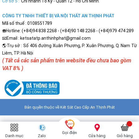
Cơ sở 5 :
Chi nhánh Tô Ký - Quân 12 - Hồ Chí Minh.
CÔNG TY TNHH THIẾT BỊ VÀ NỘI THẤT AN THỊNH PHÁT
Mã số thuế : 0108551789
☎️Hotline: (+84)94 838 2268 - (+84)90 148 2268 - (+84)979 474 289
📧Email : ketsatatp.anthinhphat@gmail.com
🌎Trụ sở : Số 406 đường Xuân Phương, P. Xuân Phương, Q. Nam Từ
Liêm, TP. Hà Nội
( Tất cả các sản phẩm trên website đều chưa bao gồm
VAT 8% )
Bản quyền thuộc về
Két Sắt Cao Cấp An Thịnh Phát
Gọi điện
Danh mục
Zalo
Cửa hàng
Giỏ hàng