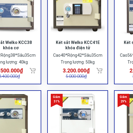
sắt Welko KCC38
Két sắt Welko KCC41E
Két 
khóa cơ
khóa điện tử
*Rộng38*Sâu35cm
Cao40*Rộng42*Sâu35cm
Cao56
ng lượng: 40kg
Trọng lượng: 50kg
Tr
.500.000₫
3.200.000₫
2
3.400.000₫
5.000.000₫