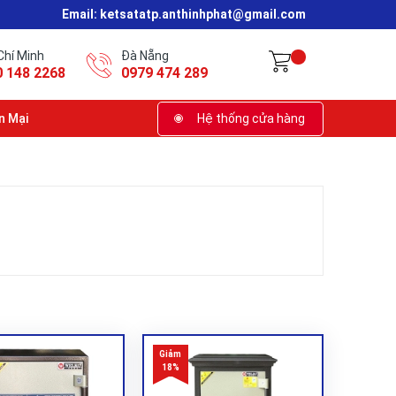
Email:
ketsatatp.anthinhphat@gmail.com
Chí Minh
Đà Nẵng
0 148 2268
0979 474 289
n Mại
Hệ thống cửa hàng