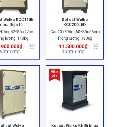
ắt Welko KCC110E
Két sắt Welko
khóa điện tử
KCC200LED
*Rộng42*Sâu47cm
Cao107*Rộng60*Sâu56cm
ng lượng: 110kg
Trọng lượng: 190kg
.900.000₫
11.500.000₫
6.900.000₫
18.900.000₫
ét sắt Welko
Két sắt Welko KN45 khóa