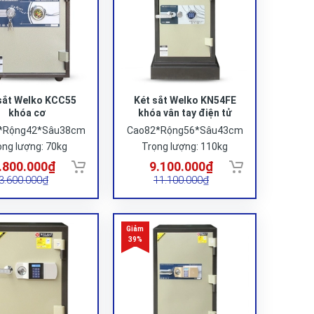
sắt Welko KCC55
Két sắt Welko KN54FE
khóa cơ
khóa vân tay điện tử
*Rộng42*Sâu38cm
Cao82*Rộng56*Sâu43cm
ọng lượng: 70kg
Trọng lượng: 110kg
.800.000₫
9.100.000₫
3.600.000₫
11.100.000₫