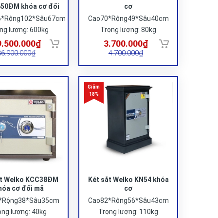
50ĐM khóa cơ đổi
cơ
mã
6*Rộng102*Sâu67cm
Cao70*Rộng49*Sâu40cm
ng lượng: 600kg
Trọng lượng: 80kg
9.500.000₫
3.700.000₫
36.900.000₫
4.700.000₫
ắt Welko KCC38ĐM
Két sắt Welko KN54 khóa
hóa cơ đổi mã
cơ
*Rộng38*Sâu35cm
Cao82*Rộng56*Sâu43cm
ọng lượng: 40kg
Trọng lượng: 110kg