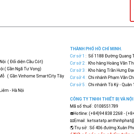
THÀNH PHỐ HỒ CHÍ MINH.
Cơ sở 1
: Số 1188 Đường Quang Tr
ội ( Đối diện Cầu Cót)
Cơ sở 2 :
Kho hàng Hoàng Văn Thụ 
ội ( Gần Ngã Tư Vọng)
Cơ sở 3 :
Kho hàng Trần Hưng Đạo 
Mỗ ( Gần Vinhome SmartCity Tây
Cơ sở 4 :
Chi nhánh Phạm Văn Chiê
Cơ sở 5 :
Chi nhánh Tô Ký - Quân 1
iêm - Hà Nội
CÔNG TY TNHH THIẾT BỊ VÀ NỘ
Mã số thuế : 0108551789
☎️Hotline: (+84)94 838 2268 - (+
📧Email : ketsatatp.anthinhpha
🌎Trụ sở : Số 406 đường Xuân Phư