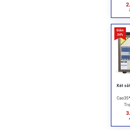
2
Két sắ
Cao35
Trọ
3