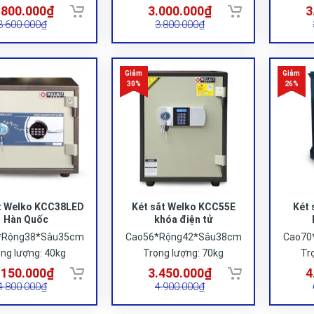
.800.000₫
3.000.000₫
3
3.600.000₫
3.800.000₫
t Welko KCC38LED
Két sắt Welko KCC55E
Két 
Hàn Quốc
khóa điện tử
*Rộng38*Sâu35cm
Cao56*Rộng42*Sâu38cm
Cao70
ng lượng: 40kg
Trọng lượng: 70kg
Tr
.150.000₫
3.450.000₫
4
4.800.000₫
4.900.000₫