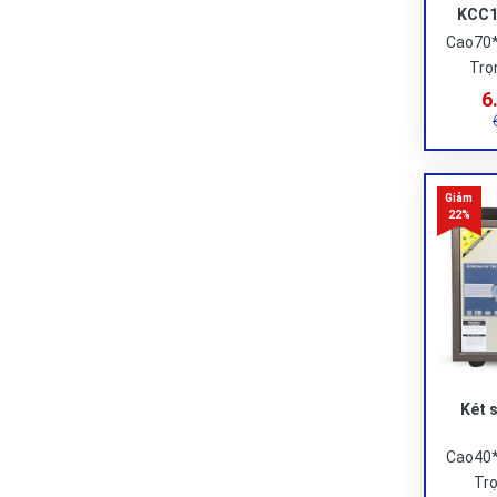
KCC1
Cao70
Trọ
6
Két 
Cao40
Trọ