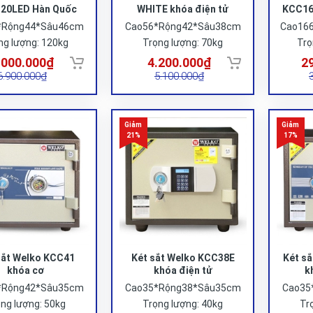
20LED Hàn Quốc
WHITE khóa điện tử
KCC16
*Rộng44*Sâu46cm
Cao56*Rộng42*Sâu38cm
Cao16
ng lượng: 120kg
Trọng lượng: 70kg
Trọ
.000.000₫
4.200.000₫
2
6.900.000₫
5.100.000₫
sắt Welko KCC41
Két sắt Welko KCC38E
Két s
khóa cơ
khóa điện tử
k
*Rộng42*Sâu35cm
Cao35*Rộng38*Sâu35cm
Cao35
ng lượng: 50kg
Trọng lượng: 40kg
Tr