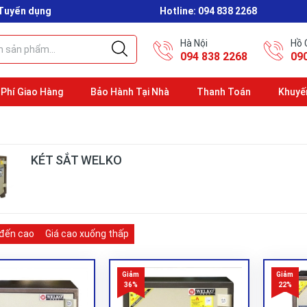
Tuyển dụng
Hotline:
094 838 2268
Hà Nội
Hồ 
094 838 2268
09
 Phí Giao Hàng
Bảo Hành Tại Nhà
Thanh Toán
Khuyế
KÉT SẮT WELKO
 đến cao
Giá cao xuống thấp