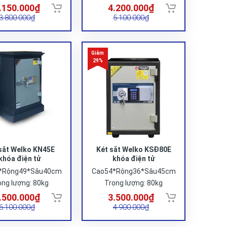
.150.000₫
4.200.000₫
3.800.000₫
5.100.000₫
sắt Welko KN45E
Két sắt Welko KSĐ80E
khóa điện tử
khóa điện tử
*Rộng49*Sâu40cm
Cao54*Rộng36*Sâu45cm
ọng lượng: 80kg
Trọng lượng: 80kg
.500.000₫
3.500.000₫
6.100.000₫
4.900.000₫