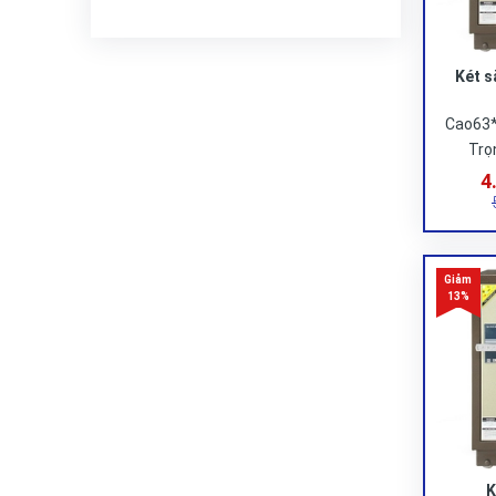
Két s
Cao63
Trọ
4
K