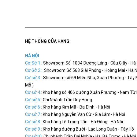
HỆ THỐNG CỬA HÀNG
HÀ NỘI
Cơ Sở 1 :
Showroom Số 1034 Đường Láng - Cầu Giấy - Hà N
Cơ Sở 2 :
Showroom Số 563 Giải Phóng - Hoàng Mai - Hà N
Cơ sở 3 :
Showroom số 69 Miêu Nha, Xuân Phương - Tây 
Mỗ )
Cơ sở 4 :
Kho hàng sô 406 đường Xuân Phương - Nam Từ L
Cơ sở 5 :
Chi Nhánh Trần Duy Hưng
Cơ sở 6 :
Kho hàng Kim Mã - Ba Đình - Hà Nội
Cơ sở 7 :
Kho hàng Nguyễn Văn Cừ - Gia Lâm- Hà Nội
Cơ sở 8 :
Kho hàng Lê Trọng Tấn - Hà Đông - Hà Nội
Cơ sở 9 :
Kho hàng đường Bưởi - Lạc Long Quân - Tây Hồ
Cơ sở10:
Chi nhánh Trần Đại Nghĩa - Hai Bà Trưng - Hà Nội