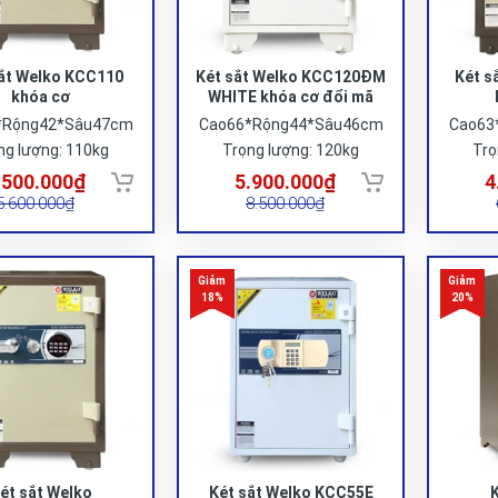
ắt Welko KCC110
Két sắt Welko KCC120ĐM
Két s
khóa cơ
WHITE khóa cơ đổi mã
*Rộng42*Sâu47cm
Cao66*Rộng44*Sâu46cm
Cao63
ng lượng: 110kg
Trọng lượng: 120kg
Trọ
.500.000₫
5.900.000₫
4
5.600.000₫
8.500.000₫
ét sắt Welko
Két sắt Welko KCC55E
K