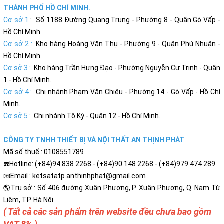
THÀNH PHỐ HỒ CHÍ MINH.
Cơ sở 1
: Số 1188 Đường Quang Trung - Phường 8 - Quận Gò Vấp -
Hồ Chí Minh.
Cơ sở 2 :
Kho hàng Hoàng Văn Thụ - Phường 9 - Quận Phú Nhuận -
Hồ Chí Minh.
Cơ sở 3 :
Kho hàng Trần Hưng Đạo - Phường Nguyễn Cư Trinh - Quận
1 - Hồ Chí Minh.
Cơ sở 4 :
Chi nhánh Phạm Văn Chiêu - Phường 14 - Gò Vấp - Hồ Chí
Minh.
Cơ sở 5 :
Chi nhánh Tô Ký - Quân 12 - Hồ Chí Minh.
CÔNG TY TNHH THIẾT BỊ VÀ NỘI THẤT AN THỊNH PHÁT
Mã số thuế : 0108551789
☎️Hotline: (+84)94 838 2268 - (+84)90 148 2268 - (+84)979 474 289
📧Email : ketsatatp.anthinhphat@gmail.com
🌎Trụ sở : Số 406 đường Xuân Phương, P. Xuân Phương, Q. Nam Từ
Liêm, TP. Hà Nội
( Tất cả các sản phẩm trên website đều chưa bao gồm