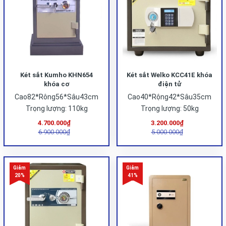
Két sắt Kumho KHN654
Két sắt Welko KCC41E khóa
khóa cơ
điện tử
Cao82*Rông56*Sâu43cm
Cao40*Rộng42*Sâu35cm
Trọng lượng: 110kg
Trọng lượng: 50kg
4.700.000₫
3.200.000₫
6.900.000₫
5.000.000₫