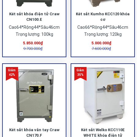
Két sắt khóa điện tử Craw
Két sắt Kumho KCC120 khóa
CN100.E
cơ
Cao64*Rộng44*Sâu46cm
Cao66*Rộng44*Sâu46cm
Trọng lượng: 100kg
Trọng lượng: 120kg
5.850.000₫
5.000.000₫
9.700.000₫
7.600.000₫
Két sắt khóa vân tay Craw
Két sắt Welko KCC110E
CN170.F
WHITE khóa điện tử