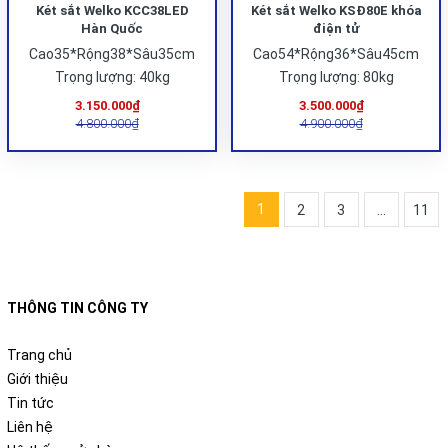
Két sắt Welko KCC38LED
Két sắt Welko KSĐ80E khóa
Hàn Quốc
điện tử
Cao35*Rộng38*Sâu35cm
Cao54*Rộng36*Sâu45cm
Trọng lượng: 40kg
Trọng lượng: 80kg
3.150.000₫
3.500.000₫
4.800.000₫
4.900.000₫
1
2
3
...
11
THÔNG TIN CÔNG TY
Trang chủ
Giới thiệu
Tin tức
Liên hệ