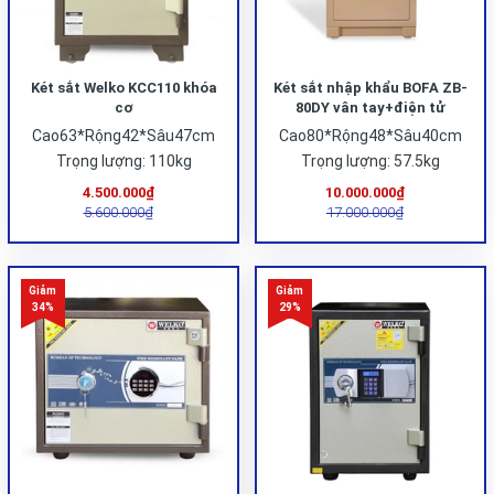
Két sắt Welko KCC110 khóa
Két sắt nhập khẩu BOFA ZB-
cơ
80DY vân tay+điện tử
Cao63*Rộng42*Sâu47cm
Cao80*Rộng48*Sâu40cm
Trọng lượng: 110kg
Trọng lượng: 57.5kg
4.500.000₫
10.000.000₫
5.600.000₫
17.000.000₫