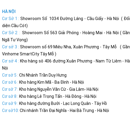
HÀ NỘI
Cơ Sở 1 :
Showroom Số 1034 Đường Láng - Cầu Giấy - Hà Nội ( Đối
diện Cầu Cót)
Cơ Sở 2 :
Showroom Số 563 Giải Phóng - Hoàng Mai - Hà Nội ( Gần
Ngã Tư Vọng)
Cơ sở 3 :
Showroom số 69 Miêu Nha, Xuân Phương - Tây Mỗ ( Gần
Vinhome SmartCity Tây Mỗ )
Cơ sở 4 :
Kho hàng sô 406 đường Xuân Phương - Nam Từ Liêm - Hà
Nội
Cơ sở 5 :
Chi Nhánh Trần Duy Hưng
Cơ sở 6 :
Kho hàng Kim Mã - Ba Đình - Hà Nội
Cơ sở 7 :
Kho hàng Nguyễn Văn Cừ - Gia Lâm- Hà Nội
Cơ sở 8 :
Kho hàng Lê Trọng Tấn - Hà Đông - Hà Nội
Cơ sở 9 :
Kho hàng đường Bưởi - Lạc Long Quân - Tây Hồ
Cơ sở10:
Chi nhánh Trần Đại Nghĩa - Hai Bà Trưng - Hà Nội