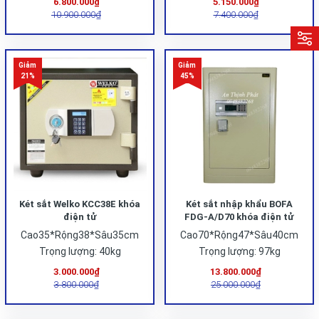
6.800.000₫
5.150.000₫
10.900.000₫
7.400.000₫
Két sắt Welko KCC38E khóa
Két sắt nhập khẩu BOFA
điện tử
FDG-A/D70 khóa điện tử
cao cấp công nghệ Đức
Cao35*Rộng38*Sâu35cm
Cao70*Rộng47*Sâu40cm
Trọng lượng: 40kg
Trọng lượng: 97kg
3.000.000₫
13.800.000₫
3.800.000₫
25.000.000₫