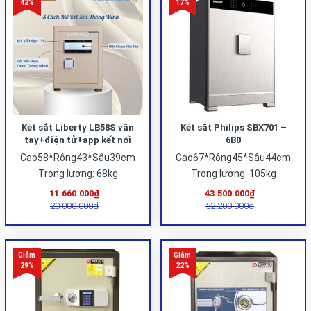
Két sắt Liberty LB58S vân
Két sắt Philips SBX701 –
tay+điện tử+app kết nối
6B0
điện thoại
Cao58*Rộng43*Sâu39cm
Cao67*Rộng45*Sâu44cm
Trọng lượng: 68kg
Trọng lượng: 105kg
11.660.000₫
43.500.000₫
20.000.000₫
52.200.000₫