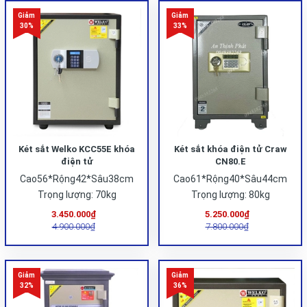
Két sắt Welko KCC55E khóa
Két sắt khóa điện tử Craw
điện tử
CN80.E
Cao56*Rộng42*Sâu38cm
Cao61*Rộng40*Sâu44cm
Trọng lượng: 70kg
Trọng lượng: 80kg
3.450.000₫
5.250.000₫
4.900.000₫
7.800.000₫