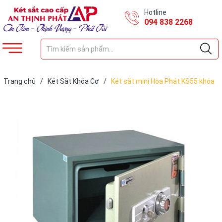
Hotline
094 838 2268
Trang chủ
/
Két Sắt Khóa Cơ
/
Két sắt mini Hòa Phát KS55 khóa
cơ