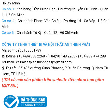
Hồ Chí Minh.
Cơ sở 3 :
Kho hàng Trần Hưng Đạo - Phường Nguyễn Cư Trinh - Quận
1 - Hồ Chí Minh.
Cơ sở 4 :
Chi nhánh Phạm Văn Chiêu - Phường 14 - Gò Vấp - Hồ Chí
Minh.
Cơ sở 5 :
Chi nhánh Tô Ký - Quân 12 - Hồ Chí Minh.
CÔNG TY TNHH THIẾT BỊ VÀ NỘI THẤT AN THỊNH PHÁT
Mã số thuế : 0108551789
☎️Hotline: (+84)94 838 2268 - (+84)90 148 2268 - (+84)979 474 289
📧Email : ketsatatp.anthinhphat@gmail.com
🌎Trụ sở : Số 406 đường Xuân Phương, P. Xuân Phương, Q. Nam Từ
Liêm, TP. Hà Nội
( Tất cả các sản phẩm trên website đều chưa bao gồm
VAT 8% )