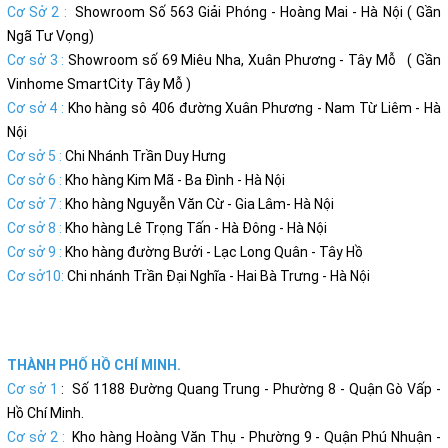
Cơ Sở 2 :
Showroom Số 563 Giải Phóng - Hoàng Mai - Hà Nội ( Gần
Ngã Tư Vọng)
Cơ sở 3 :
Showroom số 69 Miêu Nha, Xuân Phương - Tây Mỗ ( Gần
Vinhome SmartCity Tây Mỗ )
Cơ sở 4 :
Kho hàng sô 406 đường Xuân Phương - Nam Từ Liêm - Hà
Nội
Cơ sở 5 :
Chi Nhánh Trần Duy Hưng
Cơ sở 6 :
Kho hàng Kim Mã - Ba Đình - Hà Nội
Cơ sở 7 :
Kho hàng Nguyễn Văn Cừ - Gia Lâm- Hà Nội
Cơ sở 8 :
Kho hàng Lê Trọng Tấn - Hà Đông - Hà Nội
Cơ sở 9 :
Kho hàng đường Bưởi - Lạc Long Quân - Tây Hồ
Cơ sở10:
Chi nhánh Trần Đại Nghĩa - Hai Bà Trưng - Hà Nội
THÀNH PHỐ HỒ CHÍ MINH.
Cơ sở 1
: Số 1188 Đường Quang Trung - Phường 8 - Quận Gò Vấp -
Hồ Chí Minh.
Cơ sở 2 :
Kho hàng Hoàng Văn Thụ - Phường 9 - Quận Phú Nhuận -