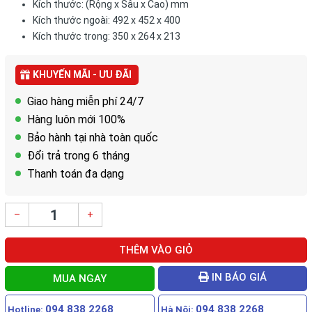
Kích thước: (Rộng x Sâu x Cao) mm
Kích thước ngoài: 492 x 452 x 400
Kích thước trong: 350 x 264 x 213
KHUYẾN MÃI - ƯU ĐÃI
Giao hàng miễn phí 24/7
Hàng luôn mới 100%
Bảo hành tại nhà toàn quốc
Đổi trả trong 6 tháng
Thanh toán đa dạng
–
+
THÊM VÀO GIỎ
IN BÁO GIÁ
MUA NGAY
094 838 2268
094 838 2268
Hotline:
Hà Nội: