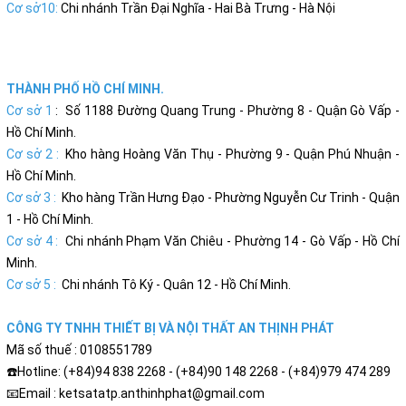
Cơ sở10:
Chi nhánh Trần Đại Nghĩa - Hai Bà Trưng - Hà Nội
THÀNH PHỐ HỒ CHÍ MINH.
Cơ sở 1
: Số 1188 Đường Quang Trung - Phường 8 - Quận Gò Vấp -
Hồ Chí Minh.
Cơ sở 2 :
Kho hàng Hoàng Văn Thụ - Phường 9 - Quận Phú Nhuận -
Hồ Chí Minh.
Cơ sở 3 :
Kho hàng Trần Hưng Đạo - Phường Nguyễn Cư Trinh - Quận
1 - Hồ Chí Minh.
Cơ sở 4 :
Chi nhánh Phạm Văn Chiêu - Phường 14 - Gò Vấp - Hồ Chí
Minh.
Cơ sở 5 :
Chi nhánh Tô Ký - Quân 12 - Hồ Chí Minh.
CÔNG TY TNHH THIẾT BỊ VÀ NỘI THẤT AN THỊNH PHÁT
Mã số thuế : 0108551789
☎️Hotline: (+84)94 838 2268 - (+84)90 148 2268 - (+84)979 474 289
📧Email : ketsatatp.anthinhphat@gmail.com