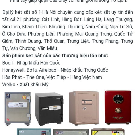
Phía tây giáp quận Cầu Giấy với ranh giới là sông Tô Lịch.
Đại lý két sắt số 1 Hà Nội chuyên cung cấp két sắt uy tín đến
tất cả 21 phường: Cát Linh, Hàng Bột, Láng Hạ, Láng Thượng,
Kim Liên, Khâm Thiên, Khương Thượng, Nam Đồng, Ngã Tư Sở,
Ô Chợ Dừa, Phương Liên, Phương Mai, Quang Trung, Quốc Tử
Giám, Thịnh Quang, Thổ Quan, Trung Liệt, Trung Phụng, Trung
Tự, Văn Chương, Văn Miếu
.
Sản phẩm két sắt của các thương hiệu lớn như:
Booil
- Nhập khẩu Hàn Quốc
Honeywell
,
Bofa
,
Aifeibao
- Nhập khẩu Trung Quốc
Hòa Phát - The One
,
Việt Tiệp
- Hàng Việt Nam
Welko
-
Xuất khẩu Mỹ