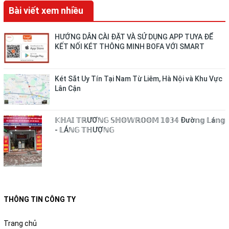
Bài viết xem nhiều
HƯỚNG DẪN CÀI ĐẶT VÀ SỬ DỤNG APP TUYA ĐỂ
KẾT NỐI KÉT THÔNG MINH BOFA VỚI SMART
PHONE
Két Sắt Uy Tín Tại Nam Từ Liêm, Hà Nội và Khu Vực
Lân Cận
𝕂ℍ𝔸𝕀 𝕋ℝƯƠℕ𝔾 𝕊ℍ𝕆𝕎ℝ𝕆𝕆𝕄 𝟙𝟘𝟛𝟜 Đườ𝕟𝕘 𝕃á𝕟𝕘
- 𝕃Áℕ𝔾 𝕋ℍƯỢℕ𝔾
THÔNG TIN CÔNG TY
Trang chủ