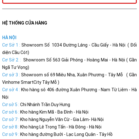
HỆ THỐNG CỬA HÀNG
HÀ NỘI
Cơ Sở 1 :
Showroom Số 1034 Đường Láng - Cầu Giấy - Hà Nội ( Đối
diện Cầu Cót)
Cơ Sở 2 :
Showroom Số 563 Giải Phóng - Hoàng Mai - Hà Nội ( Gần
Ngã Tư Vọng)
Cơ sở 3 :
Showroom số 69 Miêu Nha, Xuân Phương - Tây Mỗ ( Gần
Vinhome SmartCity Tây Mỗ )
Cơ sở 4 :
Kho hàng sô 406 đường Xuân Phương - Nam Từ Liêm - Hà
Nội
Cơ sở 5 :
Chi Nhánh Trần Duy Hưng
Cơ sở 6 :
Kho hàng Kim Mã - Ba Đình - Hà Nội
Cơ sở 7 :
Kho hàng Nguyễn Văn Cừ - Gia Lâm- Hà Nội
Cơ sở 8 :
Kho hàng Lê Trọng Tấn - Hà Đông - Hà Nội
Cơ sở 9 :
Kho hàng đường Bưởi - Lạc Long Quân - Tây Hồ