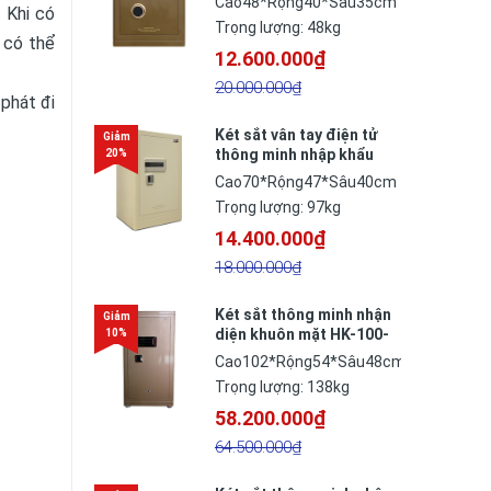
Cao48*Rộng40*Sâu35cm
 Khi có
Đức
Trọng lượng: 48kg
 có thể
12.600.000₫
20.000.000₫
 phát đi
Két sắt vân tay điện tử
thông minh nhập khẩu
BOFA FDG-A/D70F công
Cao70*Rộng47*Sâu40cm
nghệ Đức
Trọng lượng: 97kg
14.400.000₫
18.000.000₫
Két sắt thông minh nhận
diện khuôn mặt HK-100-
BR
Cao102*Rộng54*Sâu48cm
Trọng lượng: 138kg
58.200.000₫
64.500.000₫