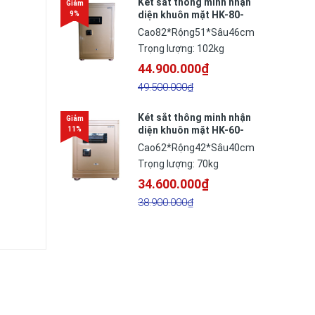
Két sắt thông minh nhận
diện khuôn mặt HK-80-
BR
Cao82*Rộng51*Sâu46cm
Trọng lượng: 102kg
44.900.000₫
49.500.000₫
Két sắt thông minh nhận
diện khuôn mặt HK-60-
BR
Cao62*Rộng42*Sâu40cm
Trọng lượng: 70kg
34.600.000₫
38.900.000₫