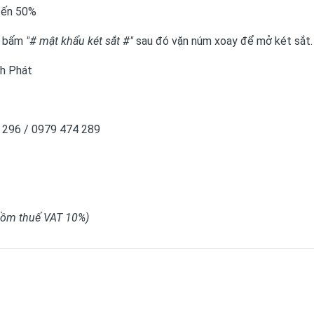
đến 50%
c bấm
"# mật khẩu két sắt #"
sau đó vặn núm xoay để mở két sắt.
h Phát
3 296 / 0979 474 289
 gồm thuế VAT 10%)