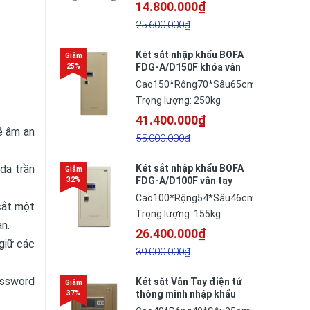
14.800.000₫
25.600.000₫
Két sắt nhập khẩu BOFA
FDG-A/D150F khóa vân
tay thông minh công
Cao150*Rộng70*Sâu65cm
nghệ Đức
Trọng lượng: 250kg
41.400.000₫
ề âm an
55.000.000₫
da trần
Két sắt nhập khẩu BOFA
FDG-A/D100F vân tay
thông minh công nghệ
Cao100*Rộng54*Sâu46cm
cắt một
Đức
Trọng lượng: 155kg
àn.
26.400.000₫
giữ các
39.000.000₫
assword
Két sắt Vân Tay điện tử
thông minh nhập khẩu
BF-V-45BS2N công nghệ