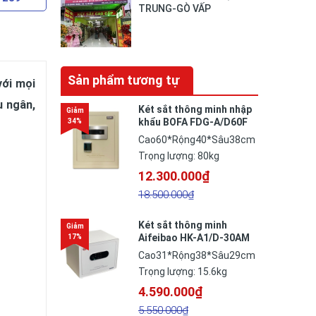
TRUNG-GÒ VẤP
Sản phẩm tương tự
với mọi
u ngân,
Két sắt thông minh nhập
khẩu BOFA FDG-A/D60F
vân tay điện tử công
Cao60*Rộng40*Sâu38cm
nghệ Đức
Trọng lượng: 80kg
12.300.000₫
18.500.000₫
Két sắt thông minh
Aifeibao HK-A1/D-30AM
Cao31*Rộng38*Sâu29cm
Trọng lượng: 15.6kg
4.590.000₫
5.550.000₫