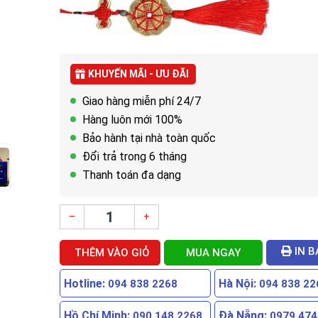
KHUYẾN MÃI - ƯU ĐÃI
Giao hàng miễn phí 24/7
Hàng luôn mới 100%
Bảo hành tại nhà toàn quốc
Đổi trả trong 6 tháng
Thanh toán đa dạng
–
+
IN B
THÊM VÀO GIỎ
MUA NGAY
Hotline:
Hà Nội:
094 838 2268
094 838 22
Hồ Chí Minh:
Đà Nẵng:
090 148 2268
0979 474