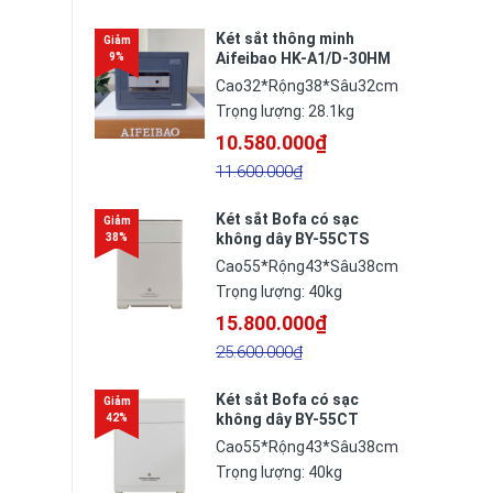
Két sắt thông minh
Aifeibao HK-A1/D-30HM
Cao32*Rộng38*Sâu32cm
Trọng lượng: 28.1kg
10.580.000₫
11.600.000₫
Két sắt Bofa có sạc
không dây BY-55CTS
thông minh
Cao55*Rộng43*Sâu38cm
Trọng lượng: 40kg
15.800.000₫
25.600.000₫
Két sắt Bofa có sạc
không dây BY-55CT
thông minh
Cao55*Rộng43*Sâu38cm
Trọng lượng: 40kg