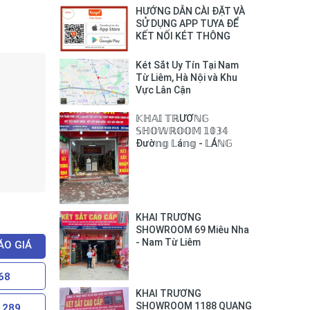
HƯỚNG DẪN CÀI ĐẶT VÀ
SỬ DỤNG APP TUYA ĐỂ
KẾT NỐI KÉT THÔNG
MINH BOFA VỚI SMART
PHONE
Két Sắt Uy Tín Tại Nam
Từ Liêm, Hà Nội và Khu
Vực Lân Cận
𝕂ℍ𝔸𝕀 𝕋ℝƯƠℕ𝔾
𝕊ℍ𝕆𝕎ℝ𝕆𝕆𝕄 𝟙𝟘𝟛𝟜
Đườ𝕟𝕘 𝕃á𝕟𝕘 - 𝕃Áℕ𝔾
𝕋ℍƯỢℕ𝔾
KHAI TRƯƠNG
SHOWROOM 69 Miêu Nha
- Nam Từ Liêm
ÁO GIÁ
68
KHAI TRƯƠNG
SHOWROOM 1188 QUANG
 289