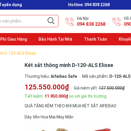
Tuyển dụng
Hotline:
094 838 2268
Hà Nội
Hồ 
094 838 2268
09
 Phí Giao Hàng
Bảo Hành Tại Nhà
Thanh Toán
Khuyế
nh D-120-ALS Elisee
Két sắt thông minh D-120-ALS Elisee
Thương hiệu:
Aifeibao Safe
Mã sản phẩm:
D-120-ALS
125.550.000₫
Giá niêm yết:
137.500.000₫
Tiết kiệm:
11.950.000₫
so với giá thị trường
QUÀ TẶNG KÈM THEO KHI MUA KÉT SẮT AIFIEBAO
Dây tiền Hoa Mai May Mắn