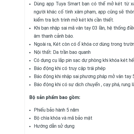
Dùng app Tuya Smart bạn có thể mở két từ xa k
người khác cố tình xâm phạm, app cũng sẽ thôn
kiểm tra lịch trình mở két khi cần thiết.
Khi bạn nhập sai mã vân tay 03 lần, hệ thống điề
âm thanh cảnh báo.
Ngoài ra, Két còn có ổ khóa cơ dùng trong trườ
Nội thất: Da trần bao quanh
Có dụng cụ lắp pin sạc dự phòng khi khóa két hết
Báo động khi có truy cập trái phép
Báo động khi nhập sai phương pháp mở vân tay 5
Báo động khi có sự dịch chuyển , cạy phá, rung l
Bộ sản phẩm bao gồm:
Phiếu bảo hành 5 năm
Bộ chìa khóa và mã bảo mật
Hướng dẫn sử dụng