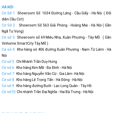
HÀ NỘI
Cơ Sở 1 :
Showroom Số 1034 Đường Láng - Cầu Giấy - Hà Nội ( Đối
diện Cầu Cót)
Cơ Sở 2 :
Showroom Số 563 Giải Phóng - Hoàng Mai - Hà Nội ( Gần
Ngã Tư Vọng)
Cơ sở 3 :
Showroom số 69 Miêu Nha, Xuân Phương - Tây Mỗ ( Gần
Vinhome SmartCity Tây Mỗ )
Cơ sở 4 :
Kho hàng sô 406 đường Xuân Phương - Nam Từ Liêm - Hà
Nội
Cơ sở 5 :
Chi Nhánh Trần Duy Hưng
Cơ sở 6 :
Kho hàng Kim Mã - Ba Đình - Hà Nội
Cơ sở 7 :
Kho hàng Nguyễn Văn Cừ - Gia Lâm- Hà Nội
Cơ sở 8 :
Kho hàng Lê Trọng Tấn - Hà Đông - Hà Nội
Cơ sở 9 :
Kho hàng đường Bưởi - Lạc Long Quân - Tây Hồ
Cơ sở10:
Chi nhánh Trần Đại Nghĩa - Hai Bà Trưng - Hà Nội