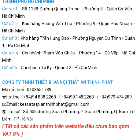
THÀNH PHỐ HỒ CHÍ MINH.
Cơ sở 1
: Số 1188 Đường Quang Trung - Phường 8 - Quận Gò Vấp -
Hồ Chí Minh.
Cơ sở 2 :
Kho hàng Hoàng Văn Thụ - Phường 9 - Quận Phú Nhuận -
Hồ Chí Minh.
Cơ sở 3 :
Kho hàng Trần Hưng Đạo - Phường Nguyễn Cư Trinh - Quận
1 - Hồ Chí Minh.
Cơ sở 4 :
Chi nhánh Phạm Văn Chiêu - Phường 14 - Gò Vấp - Hồ Chí
Minh.
Cơ sở 5 :
Chi nhánh Tô Ký - Quân 12 - Hồ Chí Minh.
CÔNG TY TNHH THIẾT BỊ VÀ NỘI THẤT AN THỊNH PHÁT
Mã số thuế : 0108551789
☎️Hotline: (+84)94 838 2268 - (+84)90 148 2268 - (+84)979 474 289
📧Email : ketsatatp.anthinhphat@gmail.com
🌎Trụ sở : Số 406 đường Xuân Phương, P. Xuân Phương, Q. Nam Từ
Liêm, TP. Hà Nội
( Tất cả các sản phẩm trên website đều chưa bao gồm
VAT 8% )