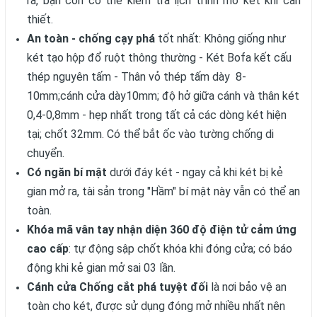
ra, bạn còn có thể kiểm tra lịch trình mở két khi cần
thiết.
An toàn - chống cạy phá
tốt nhất: Không giống như
két tạo hộp đổ ruột thông thường - Két Bofa kết cấu
thép nguyên tấm - Thân vỏ thép tấm dày 8-
10mm;cánh cửa dày10mm; độ hở giữa cánh và thân két
0,4-0,8mm - hẹp nhất trong tất cả các dòng két hiện
tại; chốt 32mm. Có thể bắt ốc vào tường chống di
chuyển.
Có ngăn bí mật
dưới đáy két - ngay cả khi két bị kẻ
gian mở ra, tài sản trong "Hầm" bí mật này vẫn có thể an
toàn.
Khóa mã vân tay nhận diện 360 độ điện tử cảm ứng
cao cấp
: tự động sập chốt khóa khi đóng cửa; có báo
động khi kẻ gian mở sai 03 lần.
Cánh cửa Chống cắt phá tuyệt đối
là nơi bảo vệ an
toàn cho két, được sử dụng đóng mở nhiều nhất nên