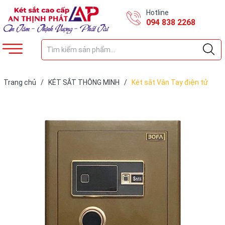
Hotline
094 838 2268
Trang chủ
/
KÉT SẮT THÔNG MINH
/
Két sắt Vân Tay điện tử
thông minh nhập khẩu BF-V-45BS2N công nghệ Đức