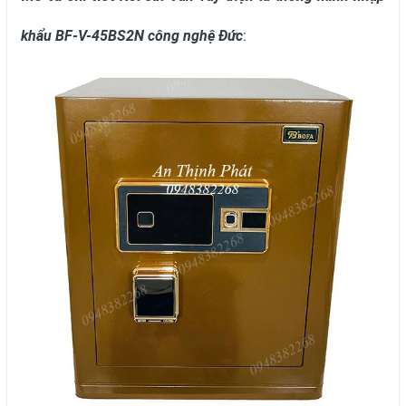
khẩu BF-V-45BS2N công nghệ Đức
: