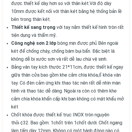
được thiết kế dày hơn so với thân két.Với độ dày
10mm được kết nối với thân két bằng hệ thống bản lề
bên trong thân két.
Thiết kế sang trọng
với tay nắm thiết kế hình tròn rất
tiện dụng và thẩm mỹ..
Công nghệ sơn 2 lớp
bóng mịn được phủ Bên ngoài
két để chống cháy, chống bám bụi bẩn. Đặc biệt là
không dễ bị xước sơn và rất dễ lau chùi vệ sinh.
Bảng vân tay kích thước 21*11cm, được thiết kế ngay
giữa thân cửa bao gồm khe cắm chìa khóa,ổ khóa vân
tay. Có đèn cảm ứng khi thao tác nên rất dễ nhìn màn
hình và thao tác dễ dàng. Ngoài ra còn có thêm khe
cắm chìa khóa khẩn cấp khi bạn không có mật khẩu mở
két
Chốt khóa được thiết kế trục INOX tròn nguyên
thỏi ¢32. Bao gồm: 1chốt trên 1chốt dưới. Chốt ngang
làm tấm dày 12mm. Không có một hành động nào có