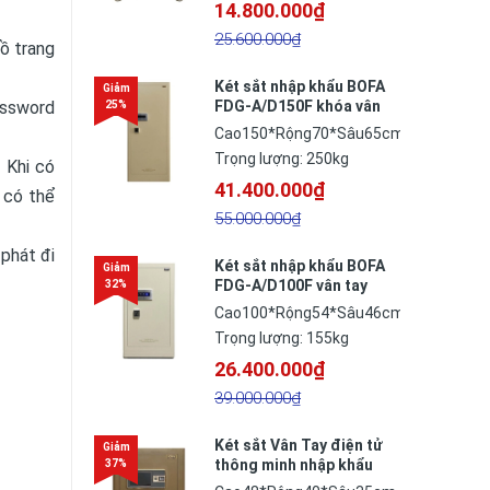
14.800.000₫
25.600.000₫
ồ trang
Két sắt nhập khẩu BOFA
assword
FDG-A/D150F khóa vân
tay thông minh công
Cao150*Rộng70*Sâu65cm
nghệ Đức
Trọng lượng: 250kg
 Khi có
41.400.000₫
 có thể
55.000.000₫
 phát đi
Két sắt nhập khẩu BOFA
FDG-A/D100F vân tay
thông minh công nghệ
Cao100*Rộng54*Sâu46cm
Đức
Trọng lượng: 155kg
26.400.000₫
39.000.000₫
Két sắt Vân Tay điện tử
thông minh nhập khẩu
BF-V-45BS2N công nghệ