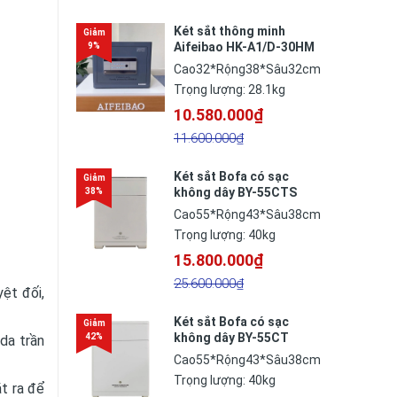
Két sắt thông minh
Aifeibao HK-A1/D-30HM
Cao32*Rộng38*Sâu32cm
Trọng lượng: 28.1kg
10.580.000₫
11.600.000₫
Két sắt Bofa có sạc
không dây BY-55CTS
thông minh
Cao55*Rộng43*Sâu38cm
Trọng lượng: 40kg
15.800.000₫
25.600.000₫
ệt đối,
Két sắt Bofa có sạc
không dây BY-55CT
da trần
thông minh
Cao55*Rộng43*Sâu38cm
Trọng lượng: 40kg
t ra để