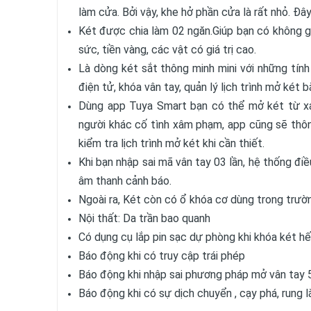
làm cửa. Bởi vậy, khe hở phần cửa là rất nhỏ. Đâ
Két được chia làm 02 ngăn.Giúp bạn có không gi
sức, tiền vàng, các vật có giá trị cao.
Là dòng két sắt thông minh mini với những tín
điện tử, khóa vân tay, quản lý lịch trình mở két
Dùng app Tuya Smart bạn có thể mở két từ xa k
người khác cố tình xâm phạm, app cũng sẽ thôn
kiểm tra lịch trình mở két khi cần thiết.
Khi bạn nhập sai mã vân tay 03 lần, hệ thống điề
âm thanh cảnh báo.
Ngoài ra, Két còn có ổ khóa cơ dùng trong trườ
Nội thất: Da trần bao quanh
Có dụng cụ lắp pin sạc dự phòng khi khóa két hết
Báo động khi có truy cập trái phép
Báo động khi nhập sai phương pháp mở vân tay 5
Báo động khi có sự dịch chuyển , cạy phá, rung l