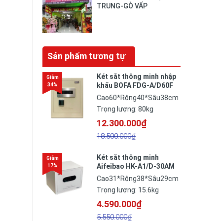
TRUNG-GÒ VẤP
Sản phẩm tương tự
Két sắt thông minh nhập
khẩu BOFA FDG-A/D60F
vân tay điện tử công
Cao60*Rộng40*Sâu38cm
nghệ Đức
Trọng lượng: 80kg
12.300.000₫
18.500.000₫
Két sắt thông minh
Aifeibao HK-A1/D-30AM
Cao31*Rộng38*Sâu29cm
Trọng lượng: 15.6kg
4.590.000₫
5.550.000₫