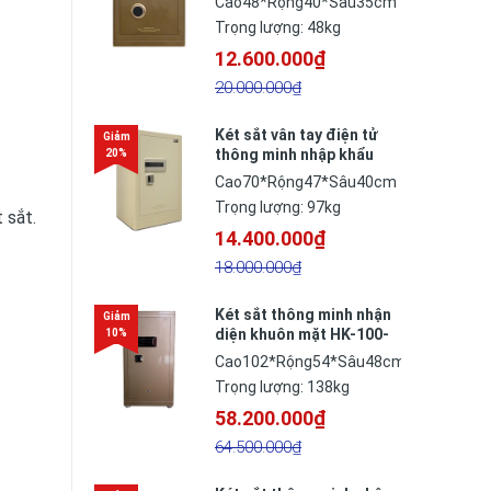
Cao48*Rộng40*Sâu35cm
Đức
Trọng lượng: 48kg
12.600.000₫
20.000.000₫
Két sắt vân tay điện tử
thông minh nhập khẩu
BOFA FDG-A/D70F công
Cao70*Rộng47*Sâu40cm
nghệ Đức
Trọng lượng: 97kg
 sắt.
14.400.000₫
18.000.000₫
Két sắt thông minh nhận
diện khuôn mặt HK-100-
BR
Cao102*Rộng54*Sâu48cm
Trọng lượng: 138kg
58.200.000₫
64.500.000₫