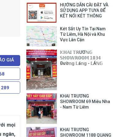
HƯỚNG DẪN CÀI ĐẶT VÀ
SỬ DỤNG APP TUYA ĐỂ
KẾT NỐI KÉT THÔNG
MINH BOFA VỚI SMART
PHONE
Két Sắt Uy Tín Tại Nam
Từ Liêm, Hà Nội và Khu
Vực Lân Cận
𝕂ℍ𝔸𝕀 𝕋ℝƯƠℕ𝔾
𝕊ℍ𝕆𝕎ℝ𝕆𝕆𝕄 𝟙𝟘𝟛𝟜
ÁO GIÁ
Đườ𝕟𝕘 𝕃á𝕟𝕘 - 𝕃Áℕ𝔾
𝕋ℍƯỢℕ𝔾
68
 289
KHAI TRƯƠNG
SHOWROOM 69 Miêu Nha
- Nam Từ Liêm
với mọi
KHAI TRƯƠNG
u ngân,
SHOWROOM 1188 QUANG