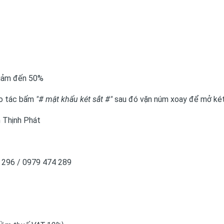
iảm đến 50%
o tác bấm
"# mật khẩu két sắt #"
sau đó vặn núm xoay để mở két
 Thịnh Phát
3 296 / 0979 474 289