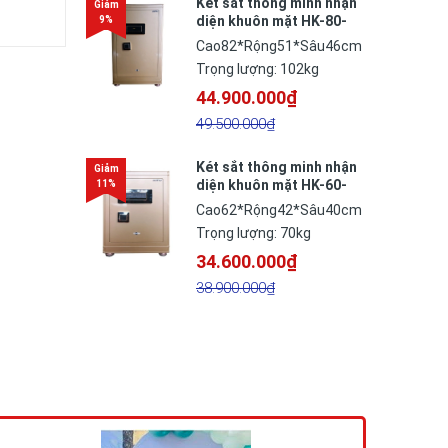
Két sắt thông minh nhận
diện khuôn mặt HK-80-
BR
Cao82*Rộng51*Sâu46cm
Trọng lượng: 102kg
44.900.000₫
49.500.000₫
Két sắt thông minh nhận
diện khuôn mặt HK-60-
BR
Cao62*Rộng42*Sâu40cm
Trọng lượng: 70kg
34.600.000₫
38.900.000₫