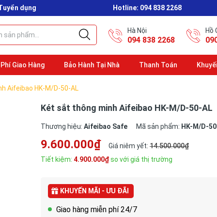
Tuyển dụng
Hotline:
094 838 2268
Hà Nội
Hồ 
094 838 2268
09
 Phí Giao Hàng
Bảo Hành Tại Nhà
Thanh Toán
Khuyế
nh Aifeibao HK-M/D-50-AL
Két sắt thông minh Aifeibao HK-M/D-50-AL
Thương hiệu:
Aifeibao Safe
Mã sản phẩm:
HK-M/D-50
9.600.000₫
Giá niêm yết:
14.500.000₫
Tiết kiệm:
4.900.000₫
so với giá thị trường
KHUYẾN MÃI - ƯU ĐÃI
Giao hàng miễn phí 24/7