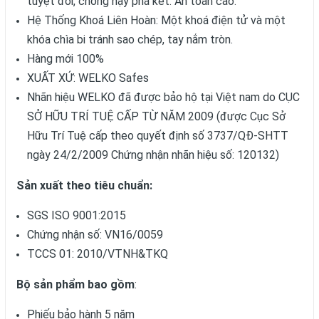
tuyệt đối, chống nạy phá két. An toàn cao.
Hệ Thống Khoá Liên Hoàn: Một khoá điện tử và một
khóa chìa bi tránh sao chép, tay nắm tròn.
Hàng mới 100%
XUẤT XỨ: WELKO Safes
Nhãn hiệu WELKO đã được bảo hộ tại Việt nam do CỤC
SỞ HỮU TRÍ TUỆ CẤP TỪ NĂM 2009 (được Cục Sở
Hữu Trí Tuệ cấp theo quyết định số 3737/QĐ-SHTT
ngày 24/2/2009 Chứng nhận nhãn hiệu số: 120132)
Sản xuất theo tiêu chuẩn:
SGS ISO 9001:2015
Chứng nhận số: VN16/0059
TCCS 01: 2010/VTNH&TKQ
Bộ sản phẩm bao gồm
:
Phiếu bảo hành 5 năm