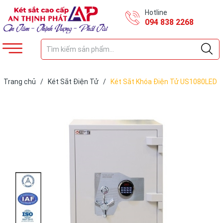
Hotline
094 838 2268
Trang chủ
/
Két Sắt Điện Tử
/
Két Sắt Khóa Điện Tử US1080LED
WHITE Siêu Cường Xuất Khẩu Mỹ