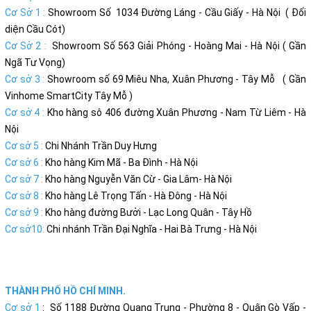
Cơ Sở 1 :
Showroom Số 1034 Đường Láng - Cầu Giấy - Hà Nội ( Đối
diện Cầu Cót)
Cơ Sở 2 :
Showroom Số 563 Giải Phóng - Hoàng Mai - Hà Nội ( Gần
Ngã Tư Vọng)
Cơ sở 3 :
Showroom số 69 Miêu Nha, Xuân Phương - Tây Mỗ ( Gần
Vinhome SmartCity Tây Mỗ )
Cơ sở 4 :
Kho hàng sô 406 đường Xuân Phương - Nam Từ Liêm - Hà
Nội
Cơ sở 5 :
Chi Nhánh Trần Duy Hưng
Cơ sở 6 :
Kho hàng Kim Mã - Ba Đình - Hà Nội
Cơ sở 7 :
Kho hàng Nguyễn Văn Cừ - Gia Lâm- Hà Nội
Cơ sở 8 :
Kho hàng Lê Trọng Tấn - Hà Đông - Hà Nội
Cơ sở 9 :
Kho hàng đường Bưởi - Lạc Long Quân - Tây Hồ
Cơ sở10:
Chi nhánh Trần Đại Nghĩa - Hai Bà Trưng - Hà Nội
THÀNH PHỐ HỒ CHÍ MINH.
Cơ sở 1
: Số 1188 Đường Quang Trung - Phường 8 - Quận Gò Vấp -