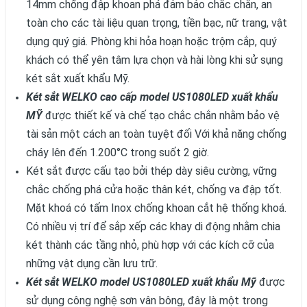
14mm chống đập khoan phá đảm bảo chắc chắn, an
toàn cho các tài liệu quan trọng, tiền bạc, nữ trang, vật
dụng quý giá. Phòng khi hỏa hoạn hoặc trộm cắp, quý
khách có thể yên tâm lựa chọn và hài lòng khi sử sụng
két sắt xuất khẩu Mỹ.
Két sắt WELKO cao cấp model US1080LED xuất khẩu
MỸ
được thiết kế và chế tạo chắc chắn nhằm bảo vệ
tài sản một cách an toàn tuyệt đối Với khả năng chống
cháy lên đến 1.200°C trong suốt 2 giờ.
Két sắt được cấu tạo bởi thép dày siêu cường, vững
chắc chống phá cửa hoặc thân két, chống va đập tốt.
Mặt khoá có tấm Inox chống khoan cắt hệ thống khoá.
Có nhiều vị trí để sắp xếp các khay di động nhằm chia
két thành các tầng nhỏ, phù hợp với các kích cỡ của
những vật dụng cần lưu trữ.
Két sắt WELKO model US1080LED xuất khẩu Mỹ
được
sử dụng công nghệ sơn vân bông, đây là một trong