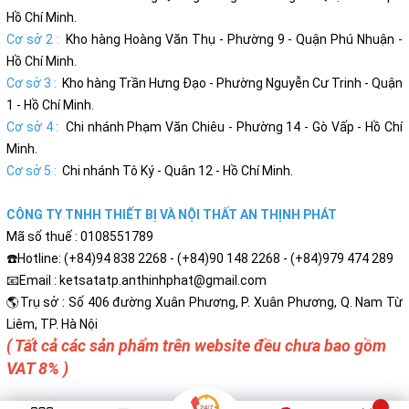
Hồ Chí Minh.
Cơ sở 2 :
Kho hàng Hoàng Văn Thụ - Phường 9 - Quận Phú Nhuận -
Hồ Chí Minh.
Cơ sở 3 :
Kho hàng Trần Hưng Đạo - Phường Nguyễn Cư Trinh - Quận
1 - Hồ Chí Minh.
Cơ sở 4 :
Chi nhánh Phạm Văn Chiêu - Phường 14 - Gò Vấp - Hồ Chí
Minh.
Cơ sở 5 :
Chi nhánh Tô Ký - Quân 12 - Hồ Chí Minh.
CÔNG TY TNHH THIẾT BỊ VÀ NỘI THẤT AN THỊNH PHÁT
Mã số thuế : 0108551789
☎️Hotline: (+84)94 838 2268 - (+84)90 148 2268 - (+84)979 474 289
📧Email : ketsatatp.anthinhphat@gmail.com
🌎Trụ sở : Số 406 đường Xuân Phương, P. Xuân Phương, Q. Nam Từ
Liêm, TP. Hà Nội
( Tất cả các sản phẩm trên website đều chưa bao gồm
VAT 8% )