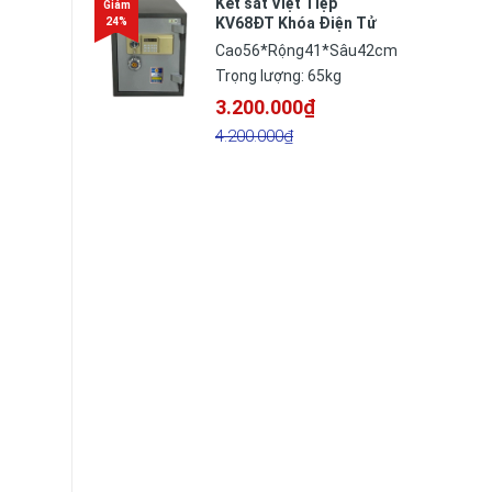
Két sắt Việt Tiệp
KV68ĐT Khóa Điện Tử
Cao56*Rộng41*Sâu42cm
Trọng lượng: 65kg
3.200.000₫
4.200.000₫