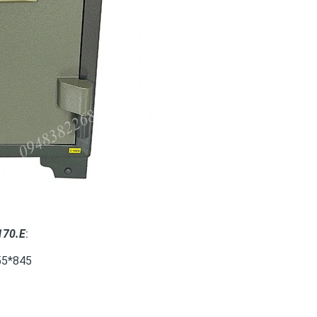
170.E
:
55*845