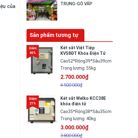
TRUNG-GÒ VẤP
iệu của
Sản phẩm tương tự
Két sắt Việt Tiệp
KV58ĐT Khóa Điện Tử
Cao52*Rộng39*Sâu39cm
Trọng lượng: 55kg
2.700.000₫
4.500.000₫
Két sắt Welko KCC38E
khóa điện tử
Cao35*Rộng38*Sâu35cm
Trọng lượng: 40kg
3.000.000₫
3.800.000₫