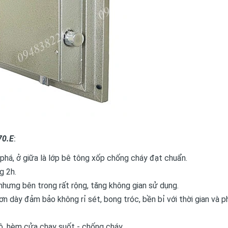
70.E
:
há, ở giữa là lớp bê tông xốp chống cháy đạt chuẩn.
g 2h.
n nhưng bên trong rất rộng, tăng không gian sử dụng.
n dày đảm bảo không rỉ sét, bong tróc, bền bỉ với thời gian và p
ộ, hèm cửa chạy suốt - chống cháy.