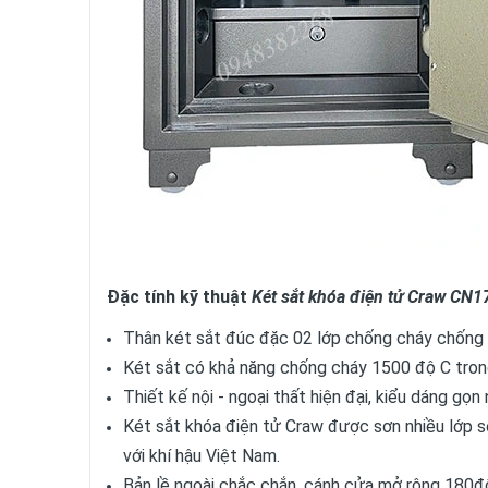
Đặc tính kỹ thuật
Két sắt khóa điện tử Craw CN1
Thân két sắt đúc đặc 02 lớp chống cháy chống p
Két sắt có khả năng chống cháy 1500 độ C tron
Thiết kế nội - ngoại thất hiện đại, kiểu dáng gọ
Két sắt khóa điện tử Craw được sơn nhiều lớp sơ
với khí hậu Việt Nam.
Bản lề ngoài chắc chắn, cánh cửa mở rộng 180đ