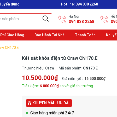
Tuyển dụng
Hotline:
094 838 2268
Hà Nội
Hồ 
094 838 2268
09
 Phí Giao Hàng
Bảo Hành Tại Nhà
Thanh Toán
Khuyế
raw CN170.E
Két sắt khóa điện tử Craw CN170.E
Thương hiệu:
Craw
Mã sản phẩm:
CN170.E
10.500.000₫
Giá niêm yết:
16.500.000₫
Tiết kiệm:
6.000.000₫
so với giá thị trường
KHUYẾN MÃI - ƯU ĐÃI
Giao hàng miễn phí 24/7