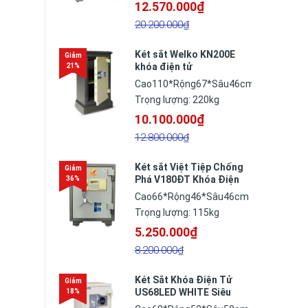
12.570.000₫
20.200.000₫
Két sắt Welko KN200E
khóa điện tử
Cao110*Rộng67*Sâu46cm
Trọng lượng: 220kg
10.100.000₫
12.800.000₫
Két sắt Việt Tiệp Chống
Phá V180ĐT Khóa Điện
Tử
Cao66*Rộng46*Sâu46cm
Trọng lượng: 115kg
5.250.000₫
8.200.000₫
Két Sắt Khóa Điện Tử
US68LED WHITE Siêu
Cường Xuất Khẩu Mỹ