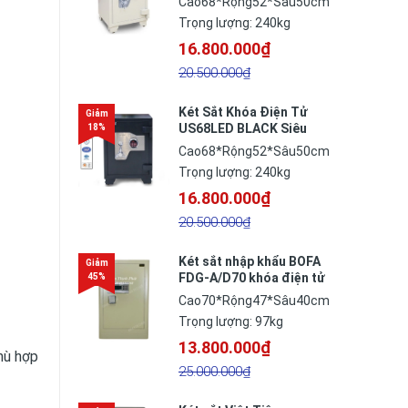
Cao68*Rộng52*Sâu50cm
Trọng lượng: 240kg
16.800.000₫
20.500.000₫
Két Sắt Khóa Điện Tử
US68LED BLACK Siêu
Cường Xuất Khẩu Mỹ
Cao68*Rộng52*Sâu50cm
Trọng lượng: 240kg
16.800.000₫
20.500.000₫
Két sắt nhập khẩu BOFA
FDG-A/D70 khóa điện tử
cao cấp công nghệ Đức
Cao70*Rộng47*Sâu40cm
Trọng lượng: 97kg
13.800.000₫
hù hợp
25.000.000₫