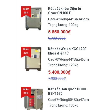
Két sắt khóa điện tử
Craw CN100.E
Cao64*Rộng44*Sâu46cm
Trọng lượng: 100kg
5.850.000₫
9.700.000₫
Két sắt Welko KCC120E
khóa điện tử
Cao70*Rộng44*Sâu46cm
Trọng lượng: 120kg
5.400.000₫
7.900.000₫
Két sắt Hàn Quốc BOOIL
BS-T670
Cao67*Rông50*Sâu47cm
Trọng lượng: 105kg