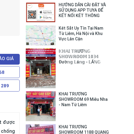
HƯỚNG DẪN CÀI ĐẶT VÀ
SỬ DỤNG APP TUYA ĐỂ
KẾT NỐI KÉT THÔNG
MINH BOFA VỚI SMART
PHONE
Két Sắt Uy Tín Tại Nam
Từ Liêm, Hà Nội và Khu
Vực Lân Cận
𝕂ℍ𝔸𝕀 𝕋ℝƯƠℕ𝔾
𝕊ℍ𝕆𝕎ℝ𝕆𝕆𝕄 𝟙𝟘𝟛𝟜
ÁO GIÁ
Đườ𝕟𝕘 𝕃á𝕟𝕘 - 𝕃Áℕ𝔾
𝕋ℍƯỢℕ𝔾
68
 289
KHAI TRƯƠNG
SHOWROOM 69 Miêu Nha
- Nam Từ Liêm
ắt được
KHAI TRƯƠNG
g chống
SHOWROOM 1188 QUANG