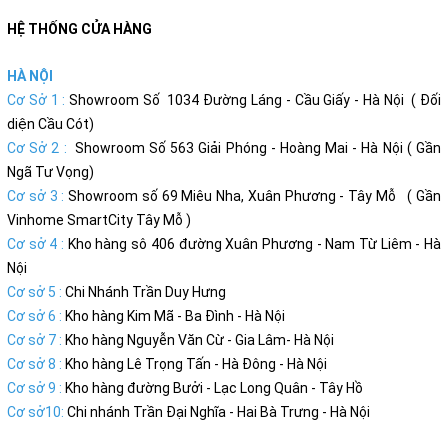
HỆ THỐNG CỬA HÀNG
HÀ NỘI
Cơ Sở 1 :
Showroom Số 1034 Đường Láng - Cầu Giấy - Hà Nội ( Đối
diện Cầu Cót)
Cơ Sở 2 :
Showroom Số 563 Giải Phóng - Hoàng Mai - Hà Nội ( Gần
Ngã Tư Vọng)
Cơ sở 3 :
Showroom số 69 Miêu Nha, Xuân Phương - Tây Mỗ ( Gần
Vinhome SmartCity Tây Mỗ )
Cơ sở 4 :
Kho hàng sô 406 đường Xuân Phương - Nam Từ Liêm - Hà
Nội
Cơ sở 5 :
Chi Nhánh Trần Duy Hưng
Cơ sở 6 :
Kho hàng Kim Mã - Ba Đình - Hà Nội
Cơ sở 7 :
Kho hàng Nguyễn Văn Cừ - Gia Lâm- Hà Nội
Cơ sở 8 :
Kho hàng Lê Trọng Tấn - Hà Đông - Hà Nội
Cơ sở 9 :
Kho hàng đường Bưởi - Lạc Long Quân - Tây Hồ
Cơ sở10:
Chi nhánh Trần Đại Nghĩa - Hai Bà Trưng - Hà Nội