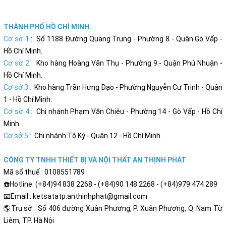
THÀNH PHỐ HỒ CHÍ MINH.
Cơ sở 1
: Số 1188 Đường Quang Trung - Phường 8 - Quận Gò Vấp -
Hồ Chí Minh.
Cơ sở 2 :
Kho hàng Hoàng Văn Thụ - Phường 9 - Quận Phú Nhuận -
Hồ Chí Minh.
Cơ sở 3 :
Kho hàng Trần Hưng Đạo - Phường Nguyễn Cư Trinh - Quận
1 - Hồ Chí Minh.
Cơ sở 4 :
Chi nhánh Phạm Văn Chiêu - Phường 14 - Gò Vấp - Hồ Chí
Minh.
Cơ sở 5 :
Chi nhánh Tô Ký - Quân 12 - Hồ Chí Minh.
CÔNG TY TNHH THIẾT BỊ VÀ NỘI THẤT AN THỊNH PHÁT
Mã số thuế : 0108551789
☎️Hotline: (+84)94 838 2268 - (+84)90 148 2268 - (+84)979 474 289
📧Email : ketsatatp.anthinhphat@gmail.com
🌎Trụ sở : Số 406 đường Xuân Phương, P. Xuân Phương, Q. Nam Từ
Liêm, TP. Hà Nội