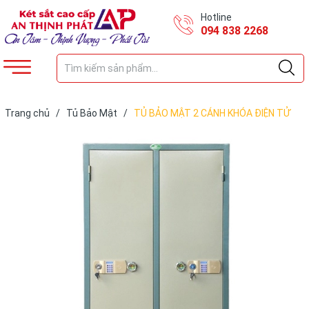
Hotline
094 838 2268
Trang chủ
/
Tủ Bảo Mật
/
TỦ BẢO MẬT 2 CÁNH KHÓA ĐIỆN TỬ
TBMDT02