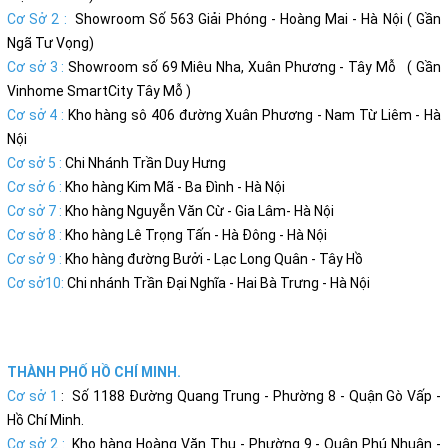
Cơ Sở 2 :
Showroom Số 563 Giải Phóng - Hoàng Mai - Hà Nội ( Gần
Ngã Tư Vọng)
Cơ sở 3 :
Showroom số 69 Miêu Nha, Xuân Phương - Tây Mỗ ( Gần
Vinhome SmartCity Tây Mỗ )
Cơ sở 4 :
Kho hàng sô 406 đường Xuân Phương - Nam Từ Liêm - Hà
Nội
Cơ sở 5 :
Chi Nhánh Trần Duy Hưng
Cơ sở 6 :
Kho hàng Kim Mã - Ba Đình - Hà Nội
Cơ sở 7 :
Kho hàng Nguyễn Văn Cừ - Gia Lâm- Hà Nội
Cơ sở 8 :
Kho hàng Lê Trọng Tấn - Hà Đông - Hà Nội
Cơ sở 9 :
Kho hàng đường Bưởi - Lạc Long Quân - Tây Hồ
Cơ sở10:
Chi nhánh Trần Đại Nghĩa - Hai Bà Trưng - Hà Nội
THÀNH PHỐ HỒ CHÍ MINH.
Cơ sở 1
: Số 1188 Đường Quang Trung - Phường 8 - Quận Gò Vấp -
Hồ Chí Minh.
Cơ sở 2 :
Kho hàng Hoàng Văn Thụ - Phường 9 - Quận Phú Nhuận -