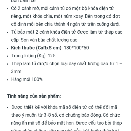
bốn bánh xe
Có 2 cánh mở, mỗi cánh tủ có một bộ khóa điện tử
riêng, một khóa chìa, một núm xoay. Bên trong có đợt
cố định mỗi bên chia thành 4 ngăn từ trên xuống dưới.
Tủ bảo mật 2 cánh khóa điện tử được làm từ thép cao
cấp. Sơn vân búa chất lượng cao
Kích thước (CxRxS c
m):
180*100*50
Trọng lượng (Kg): 125
Thép làm tủ được chọn loại dày chất lượng cao từ 1 –
3mm
Hàng mới 100%
Tính năng của sản phẩm:
Được thiết kế với khóa mã số điện tử có thể đổi mã
theo ý muốn từ 3-8 số, có chuông báo động. Có chức
năng ẩn mã số để bảo mật hơn. Được cấu tạo bởi thép
vững chắc chống việc nạy phá cửa két hoặc thân két