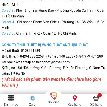
Hồ Chí Minh.
Cơ sở 3 :
Kho hàng Trần Hưng Đạo - Phường Nguyễn Cư Trinh - Quận
1 - Hồ Chí Minh.
Cơ sở 4 :
Chi nhánh Phạm Văn Chiêu - Phường 14 - Gò Vấp - Hồ Chí
Minh.
Cơ sở 5 :
Chi nhánh Tô Ký - Quân 12 - Hồ Chí Minh.
CÔNG TY TNHH THIẾT BỊ VÀ NỘI THẤT AN THỊNH PHÁT
Mã số thuế : 0108551789
☎️Hotline: (+84)94 838 2268 - (+84)90 148 2268 - (+84)979 474 289
📧Email : ketsatatp.anthinhphat@gmail.com
🌎Trụ sở : Số 406 đường Xuân Phương, P. Xuân Phương, Q. Nam Từ
Liêm, TP. Hà Nội
( Tất cả các sản phẩm trên website đều chưa bao gồm
VAT 8% )
Gọi điện
Danh mục
Zalo
Cửa hàng
Giỏ hàng