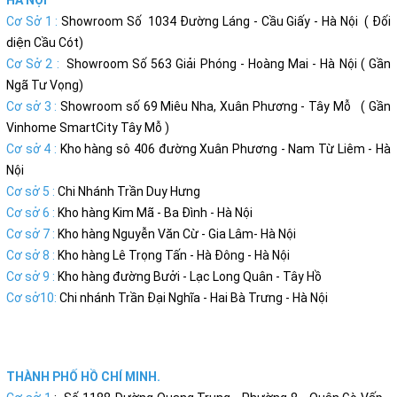
Cơ Sở 1 :
Showroom Số 1034 Đường Láng - Cầu Giấy - Hà Nội ( Đối
diện Cầu Cót)
Cơ Sở 2 :
Showroom Số 563 Giải Phóng - Hoàng Mai - Hà Nội ( Gần
Ngã Tư Vọng)
Cơ sở 3 :
Showroom số 69 Miêu Nha, Xuân Phương - Tây Mỗ ( Gần
Vinhome SmartCity Tây Mỗ )
Cơ sở 4 :
Kho hàng sô 406 đường Xuân Phương - Nam Từ Liêm - Hà
Nội
Cơ sở 5 :
Chi Nhánh Trần Duy Hưng
Cơ sở 6 :
Kho hàng Kim Mã - Ba Đình - Hà Nội
Cơ sở 7 :
Kho hàng Nguyễn Văn Cừ - Gia Lâm- Hà Nội
Cơ sở 8 :
Kho hàng Lê Trọng Tấn - Hà Đông - Hà Nội
Cơ sở 9 :
Kho hàng đường Bưởi - Lạc Long Quân - Tây Hồ
Cơ sở10:
Chi nhánh Trần Đại Nghĩa - Hai Bà Trưng - Hà Nội
THÀNH PHỐ HỒ CHÍ MINH.