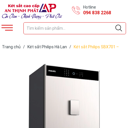
Hotline
094 838 2268
Trang chủ
/
Két sắt Philips Hà Lan
/
Két sắt Philips SBX701 –
7B0