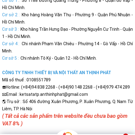
Cơ sở 1
: Số 1188 Đường Quang Trung - Phường 8 - Quận Gò Vấp -
Hồ Chí Minh.
Cơ sở 2 :
Kho hàng Hoàng Văn Thụ - Phường 9 - Quận Phú Nhuận -
Hồ Chí Minh.
Cơ sở 3 :
Kho hàng Trần Hưng Đạo - Phường Nguyễn Cư Trinh - Quận
1 - Hồ Chí Minh.
Cơ sở 4 :
Chi nhánh Phạm Văn Chiêu - Phường 14 - Gò Vấp - Hồ Chí
Minh.
Cơ sở 5 :
Chi nhánh Tô Ký - Quân 12 - Hồ Chí Minh.
CÔNG TY TNHH THIẾT BỊ VÀ NỘI THẤT AN THỊNH PHÁT
Mã số thuế : 0108551789
☎️Hotline: (+84)94 838 2268 - (+84)90 148 2268 - (+84)979 474 289
📧Email : ketsatatp.anthinhphat@gmail.com
🌎Trụ sở : Số 406 đường Xuân Phương, P. Xuân Phương, Q. Nam Từ
Liêm, TP. Hà Nội
( Tất cả các sản phẩm trên website đều chưa bao gồm
VAT 8% )