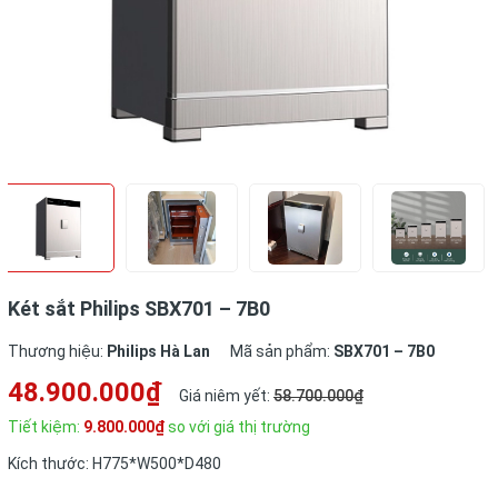
Két sắt Philips SBX701 – 7B0
Thương hiệu:
Philips Hà Lan
Mã sản phẩm:
SBX701 – 7B0
48.900.000₫
Giá niêm yết:
58.700.000₫
Tiết kiệm:
9.800.000₫
so với giá thị trường
Kích thước: H775*W500*D480