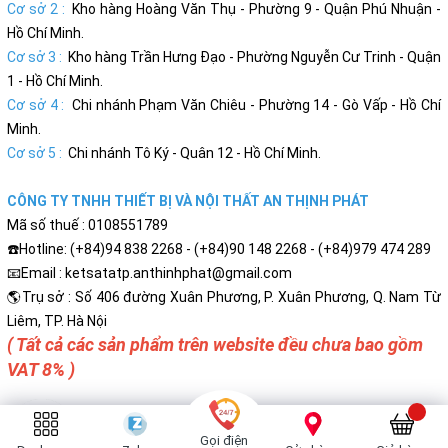
Cơ sở 2 :
Kho hàng Hoàng Văn Thụ - Phường 9 - Quận Phú Nhuận -
Hồ Chí Minh.
Cơ sở 3 :
Kho hàng Trần Hưng Đạo - Phường Nguyễn Cư Trinh - Quận
1 - Hồ Chí Minh.
Cơ sở 4 :
Chi nhánh Phạm Văn Chiêu - Phường 14 - Gò Vấp - Hồ Chí
Minh.
Cơ sở 5 :
Chi nhánh Tô Ký - Quân 12 - Hồ Chí Minh.
CÔNG TY TNHH THIẾT BỊ VÀ NỘI THẤT AN THỊNH PHÁT
Mã số thuế : 0108551789
☎️Hotline: (+84)94 838 2268 - (+84)90 148 2268 - (+84)979 474 289
📧Email : ketsatatp.anthinhphat@gmail.com
🌎Trụ sở : Số 406 đường Xuân Phương, P. Xuân Phương, Q. Nam Từ
Liêm, TP. Hà Nội
( Tất cả các sản phẩm trên website đều chưa bao gồm
VAT 8% )
Gọi điện