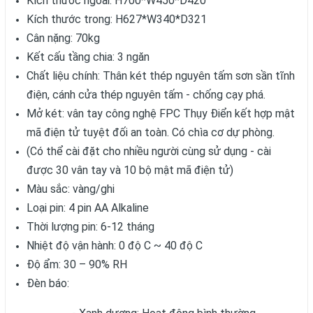
Kích thước ngoài: H700*W450*D420
Kích thước trong: H627*W340*D321
Cân nặng: 70kg
Kết cấu tầng chia: 3 ngăn
Chất liệu chính: Thân két thép nguyên tấm sơn sần tĩnh
điện, cánh cửa thép nguyên tấm - chống cạy phá.
Mở két: vân tay công nghệ FPC Thụy Điển kết hợp mật
mã điện tử tuyệt đối an toàn. Có chìa cơ dự phòng.
(Có thể cài đặt cho nhiều người cùng sử dụng - cài
được 30 vân tay và 10 bộ mật mã điện tử)
Màu sắc: vàng/ghi
Loại pin: 4 pin AA Alkaline
Thời lượng pin: 6-12 tháng
Nhiệt độ vận hành: 0 độ C ~ 40 độ C
Độ ẩm: 30 – 90% RH
Đèn báo: