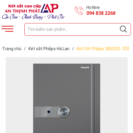
Hotline
094 838 2268
Trang chủ
/
Két sắt Philips Hà Lan
/
Két Sắt Philips SBX202-7C0