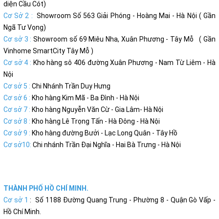
diện Cầu Cót)
Cơ Sở 2 :
Showroom Số 563 Giải Phóng - Hoàng Mai - Hà Nội ( Gần
Ngã Tư Vọng)
Cơ sở 3 :
Showroom số 69 Miêu Nha, Xuân Phương - Tây Mỗ ( Gần
Vinhome SmartCity Tây Mỗ )
Cơ sở 4 :
Kho hàng sô 406 đường Xuân Phương - Nam Từ Liêm - Hà
Nội
Cơ sở 5 :
Chi Nhánh Trần Duy Hưng
Cơ sở 6 :
Kho hàng Kim Mã - Ba Đình - Hà Nội
Cơ sở 7 :
Kho hàng Nguyễn Văn Cừ - Gia Lâm- Hà Nội
Cơ sở 8 :
Kho hàng Lê Trọng Tấn - Hà Đông - Hà Nội
Cơ sở 9 :
Kho hàng đường Bưởi - Lạc Long Quân - Tây Hồ
Cơ sở10:
Chi nhánh Trần Đại Nghĩa - Hai Bà Trưng - Hà Nội
THÀNH PHỐ HỒ CHÍ MINH.
Cơ sở 1
: Số 1188 Đường Quang Trung - Phường 8 - Quận Gò Vấp -
Hồ Chí Minh.