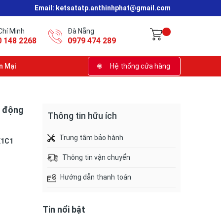
Email:
ketsatatp.anthinhphat@gmail.com
Chí Minh
Đà Nẵng
0 148 2268
0979 474 289
n Mại
Hệ thống cửa hàng
o động
Thông tin hữu ích
Trung tâm bảo hành
K1C1
Thông tin vận chuyển
Hướng dẫn thanh toán
Tin nổi bật