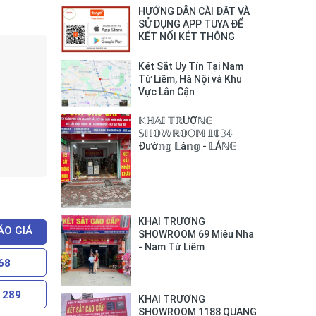
HƯỚNG DẪN CÀI ĐẶT VÀ
SỬ DỤNG APP TUYA ĐỂ
KẾT NỐI KÉT THÔNG
MINH BOFA VỚI SMART
PHONE
Két Sắt Uy Tín Tại Nam
Từ Liêm, Hà Nội và Khu
Vực Lân Cận
𝕂ℍ𝔸𝕀 𝕋ℝƯƠℕ𝔾
𝕊ℍ𝕆𝕎ℝ𝕆𝕆𝕄 𝟙𝟘𝟛𝟜
Đườ𝕟𝕘 𝕃á𝕟𝕘 - 𝕃Áℕ𝔾
𝕋ℍƯỢℕ𝔾
KHAI TRƯƠNG
ÁO GIÁ
SHOWROOM 69 Miêu Nha
- Nam Từ Liêm
68
 289
KHAI TRƯƠNG
SHOWROOM 1188 QUANG