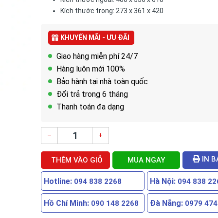
Kích thước trong: 273 x 361 x 420
KHUYẾN MÃI - ƯU ĐÃI
Giao hàng miễn phí 24/7
Hàng luôn mới 100%
Bảo hành tại nhà toàn quốc
Đổi trả trong 6 tháng
Thanh toán đa dạng
–
+
IN B
THÊM VÀO GIỎ
MUA NGAY
Hotline:
Hà Nội:
094 838 2268
094 838 22
Hồ Chí Minh:
Đà Nẵng:
090 148 2268
0979 474