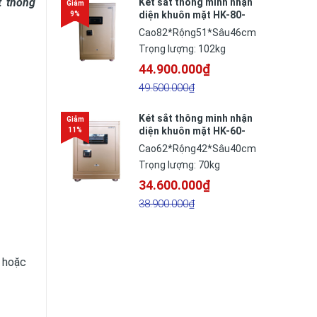
t thông
Két sắt thông minh nhận
diện khuôn mặt HK-80-
BR
Cao82*Rộng51*Sâu46cm
Trọng lượng: 102kg
44.900.000₫
49.500.000₫
Két sắt thông minh nhận
diện khuôn mặt HK-60-
BR
Cao62*Rộng42*Sâu40cm
Trọng lượng: 70kg
34.600.000₫
38.900.000₫
t hoặc