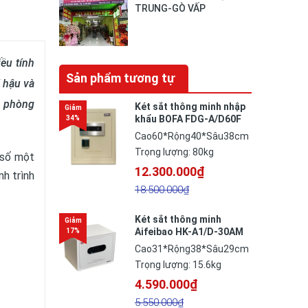
TRUNG-GÒ VẤP
ều tính
Sản phẩm tương tự
 hậu và
n phòng
Két sắt thông minh nhập
khẩu BOFA FDG-A/D60F
vân tay điện tử công
Cao60*Rộng40*Sâu38cm
nghệ Đức
Trọng lượng: 80kg
à số một
12.300.000₫
nh trình
18.500.000₫
Két sắt thông minh
Aifeibao HK-A1/D-30AM
Cao31*Rộng38*Sâu29cm
Trọng lượng: 15.6kg
4.590.000₫
5.550.000₫