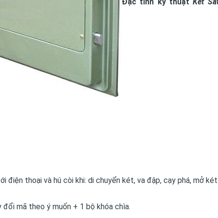
Đặc tính kỹ thuật
Két Sắ
i điện thoại và hú còi khi: di chuyển két, va đập, cạy phá, mở ké
đổi mã theo ý muốn + 1 bộ khóa chìa.