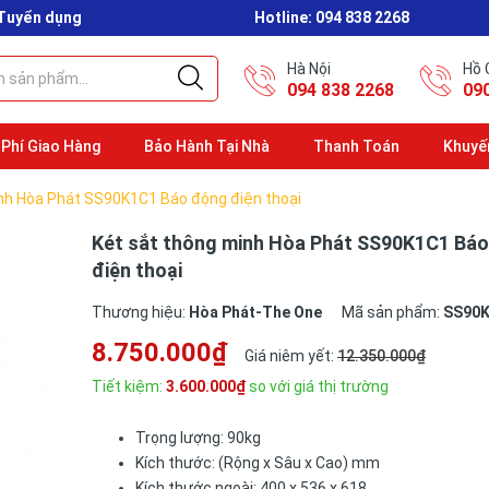
Tuyển dụng
Hotline:
094 838 2268
Hà Nội
Hồ 
094 838 2268
09
 Phí Giao Hàng
Bảo Hành Tại Nhà
Thanh Toán
Khuyế
nh Hòa Phát SS90K1C1 Báo động điện thoại
Két sắt thông minh Hòa Phát SS90K1C1 Bá
điện thoại
Thương hiệu:
Hòa Phát-The One
Mã sản phẩm:
SS90
8.750.000₫
Giá niêm yết:
12.350.000₫
Tiết kiệm:
3.600.000₫
so với giá thị trường
Trọng lượng: 90kg
Kích thước: (Rộng x Sâu x Cao) mm
Kích thước ngoài: 400 x 536 x 618