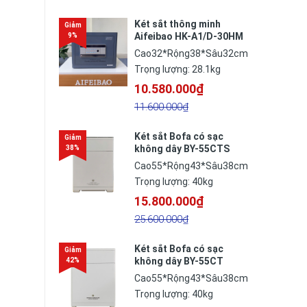
Két sắt thông minh
Aifeibao HK-A1/D-30HM
Cao32*Rộng38*Sâu32cm
Trọng lượng: 28.1kg
10.580.000₫
11.600.000₫
Két sắt Bofa có sạc
không dây BY-55CTS
thông minh
Cao55*Rộng43*Sâu38cm
Trọng lượng: 40kg
15.800.000₫
25.600.000₫
Két sắt Bofa có sạc
không dây BY-55CT
thông minh
Cao55*Rộng43*Sâu38cm
Trọng lượng: 40kg