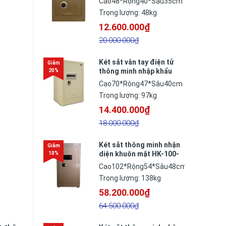
Cao48*Rộng40*Sâu35cm
Đức
Trọng lượng: 48kg
12.600.000₫
20.000.000₫
Két sắt vân tay điện tử
thông minh nhập khẩu
BOFA FDG-A/D70F công
Cao70*Rộng47*Sâu40cm
nghệ Đức
Trọng lượng: 97kg
14.400.000₫
18.000.000₫
Két sắt thông minh nhận
diện khuôn mặt HK-100-
BR
Cao102*Rộng54*Sâu48cm
Trọng lượng: 138kg
58.200.000₫
64.500.000₫