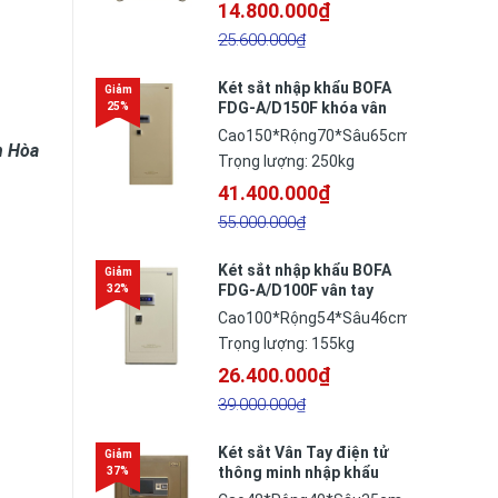
14.800.000₫
25.600.000₫
Két sắt nhập khẩu BOFA
FDG-A/D150F khóa vân
tay thông minh công
Cao150*Rộng70*Sâu65cm
nghệ Đức
h Hòa
Trọng lượng: 250kg
41.400.000₫
55.000.000₫
Két sắt nhập khẩu BOFA
FDG-A/D100F vân tay
thông minh công nghệ
Cao100*Rộng54*Sâu46cm
Đức
Trọng lượng: 155kg
26.400.000₫
39.000.000₫
Két sắt Vân Tay điện tử
thông minh nhập khẩu
BF-V-45BS2N công nghệ