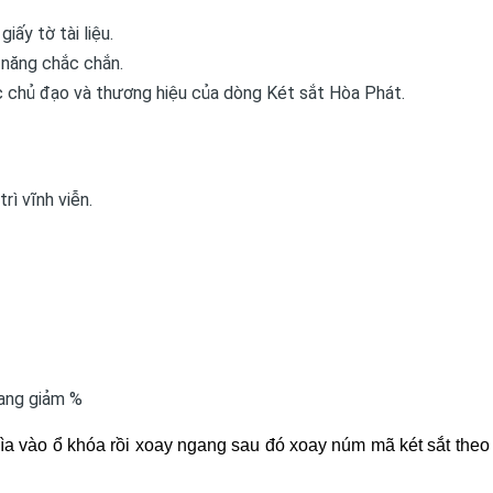
iấy tờ tài liệu.
 năng chắc chắn.
ắc chủ đạo và thương hiệu của dòng Két sắt Hòa Phát.
rì vĩnh viễn.
ang giảm %
a vào ổ khóa rồi xoay ngang sau đó xoay núm mã két sắt the