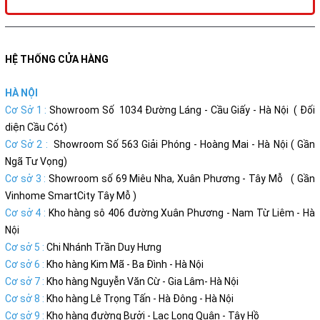
HỆ THỐNG CỬA HÀNG
HÀ NỘI
Cơ Sở 1 :
Showroom Số 1034 Đường Láng - Cầu Giấy - Hà Nội ( Đối
diện Cầu Cót)
Cơ Sở 2 :
Showroom Số 563 Giải Phóng - Hoàng Mai - Hà Nội ( Gần
Ngã Tư Vọng)
Cơ sở 3 :
Showroom số 69 Miêu Nha, Xuân Phương - Tây Mỗ ( Gần
Vinhome SmartCity Tây Mỗ )
Cơ sở 4 :
Kho hàng sô 406 đường Xuân Phương - Nam Từ Liêm - Hà
Nội
Cơ sở 5 :
Chi Nhánh Trần Duy Hưng
Cơ sở 6 :
Kho hàng Kim Mã - Ba Đình - Hà Nội
Cơ sở 7 :
Kho hàng Nguyễn Văn Cừ - Gia Lâm- Hà Nội
Cơ sở 8 :
Kho hàng Lê Trọng Tấn - Hà Đông - Hà Nội
Cơ sở 9 :
Kho hàng đường Bưởi - Lạc Long Quân - Tây Hồ