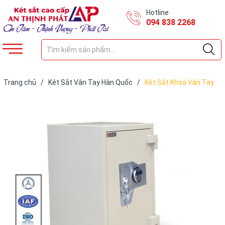
Hotline
094 838 2268
Trang chủ
/
Két Sắt Vân Tay Hàn Quốc
/
Két Sắt Khóa Vân Tay
US88FE WHITE Siêu Cường Xuất Khẩu Mỹ