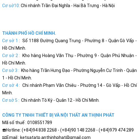
Cơ sở10:
Chi nhánh Trần Đại Nghĩa - Hai Bà Trưng - Hà Nội
THÀNH PHỐ HỒ CHÍ MINH.
Cơ sở 1
: Số 1188 Đường Quang Trung - Phường 8 - Quận Gò Vấp -
Hồ Chí Minh.
Cơ sở 2 :
Kho hàng Hoàng Văn Thụ - Phường 9 - Quận Phú Nhuận -
Hồ Chí Minh.
Cơ sở 3 :
Kho hàng Trần Hưng Đạo - Phường Nguyễn Cư Trinh - Quận
1 - Hồ Chí Minh.
Cơ sở 4 :
Chi nhánh Phạm Văn Chiêu - Phường 14 - Gò Vấp - Hồ Chí
Minh.
Cơ sở 5 :
Chi nhánh Tô Ký - Quân 12 - Hồ Chí Minh.
CÔNG TY TNHH THIẾT BỊ VÀ NỘI THẤT AN THỊNH PHÁT
Mã số thuế : 0108551789
☎️Hotline: (+84)94 838 2268 - (+84)90 148 2268 - (+84)979 474 289
📧Email : ketsatatp.anthinhphat@gmail.com