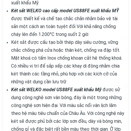
xuất khẩu Mỹ.
Két sắt WELKO cao cấp model US88FE xuất khẩu MỸ
được thiết kế và chế tạo chắc chắn nhằm bảo vệ tài
sản một cách an toàn tuyệt đối Với khả năng chống
cháy lên đến 1.200°C trong suốt 2 giờ.
Két sắt được cấu tạo bởi thép dày siêu cường, vững
chắc chống phá cửa hoặc thân két, chống va đập tốt.
Mặt khoá có tấm Inox chống khoan cắt hệ thống khoá.
Có nhiều vị trí để sắp xếp các khay di động nhằm chia
két thành các tầng nhỏ, phù hợp với các kích cỡ của
những vật dụng cần lưu trữ.
Két sắt WELKO model US88FE xuất khẩu Mỹ
được sử
dụng công nghệ sơn vân bông, đây là một trong những
công nghệ sơn hiện đại. Với màu sắc nổi vân lịch lãm
theo hệ màu tiêu chuẩn của Châu Âu. Với công nghệ này
két sẽ được phủ bởi các lớp sơn đều, dày và bóng mịn,
chống gỉ và đặc biệt rất bền màu theo thời gian. Ở lớp