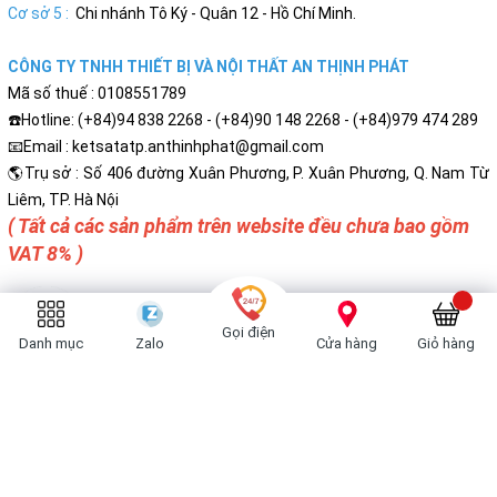
Cơ sở 5 :
Chi nhánh Tô Ký - Quân 12 - Hồ Chí Minh.
CÔNG TY TNHH THIẾT BỊ VÀ NỘI THẤT AN THỊNH PHÁT
Mã số thuế : 0108551789
☎️Hotline: (+84)94 838 2268 - (+84)90 148 2268 - (+84)979 474 289
📧Email : ketsatatp.anthinhphat@gmail.com
🌎Trụ sở : Số 406 đường Xuân Phương, P. Xuân Phương, Q. Nam Từ
Liêm, TP. Hà Nội
( Tất cả các sản phẩm trên website đều chưa bao gồm
VAT 8% )
Gọi điện
Danh mục
Zalo
Cửa hàng
Giỏ hàng
Bản quyền thuộc về
Két Sắt Cao Cấp An Thịnh Phát