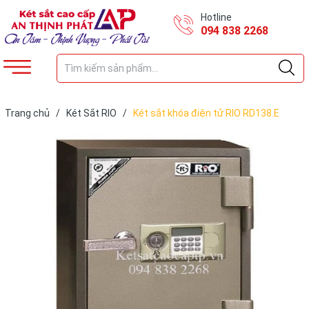
Hotline
094 838 2268
Trang chủ
/
Két Sắt RIO
/
Két sắt khóa điện tử RIO RD138.E