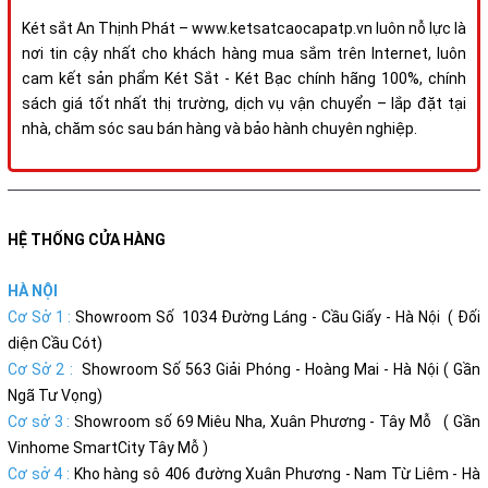
Két sắt An Thịnh Phát – www.ketsatcaocapatp.vn luôn nỗ lực là
nơi tin cậy nhất cho khách hàng mua sắm trên Internet, luôn
cam kết sản phẩm Két Sắt - Két Bạc chính hãng 100%, chính
sách giá tốt nhất thị trường, dịch vụ vận chuyển – lắp đặt tại
nhà, chăm sóc sau bán hàng và bảo hành chuyên nghiệp.
HỆ THỐNG CỬA HÀNG
HÀ NỘI
Cơ Sở 1 :
Showroom Số 1034 Đường Láng - Cầu Giấy - Hà Nội ( Đối
diện Cầu Cót)
Cơ Sở 2 :
Showroom Số 563 Giải Phóng - Hoàng Mai - Hà Nội ( Gần
Ngã Tư Vọng)
Cơ sở 3 :
Showroom số 69 Miêu Nha, Xuân Phương - Tây Mỗ ( Gần
Vinhome SmartCity Tây Mỗ )
Cơ sở 4 :
Kho hàng sô 406 đường Xuân Phương - Nam Từ Liêm - Hà