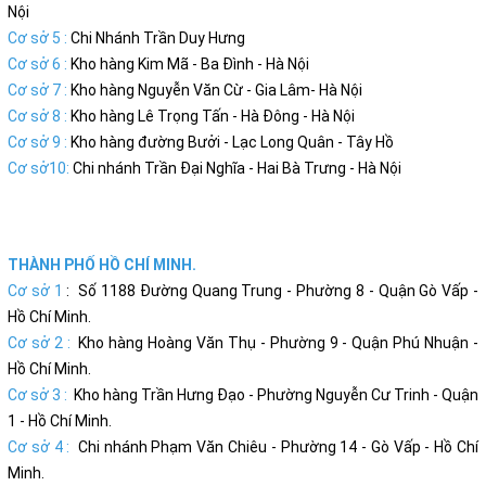
Nội
Cơ sở 5 :
Chi Nhánh Trần Duy Hưng
Cơ sở 6 :
Kho hàng Kim Mã - Ba Đình - Hà Nội
Cơ sở 7 :
Kho hàng Nguyễn Văn Cừ - Gia Lâm- Hà Nội
Cơ sở 8 :
Kho hàng Lê Trọng Tấn - Hà Đông - Hà Nội
Cơ sở 9 :
Kho hàng đường Bưởi - Lạc Long Quân - Tây Hồ
Cơ sở10:
Chi nhánh Trần Đại Nghĩa - Hai Bà Trưng - Hà Nội
THÀNH PHỐ HỒ CHÍ MINH.
Cơ sở 1
: Số 1188 Đường Quang Trung - Phường 8 - Quận Gò Vấp -
Hồ Chí Minh.
Cơ sở 2 :
Kho hàng Hoàng Văn Thụ - Phường 9 - Quận Phú Nhuận -
Hồ Chí Minh.
Cơ sở 3 :
Kho hàng Trần Hưng Đạo - Phường Nguyễn Cư Trinh - Quận
1 - Hồ Chí Minh.
Cơ sở 4 :
Chi nhánh Phạm Văn Chiêu - Phường 14 - Gò Vấp - Hồ Chí
Minh.