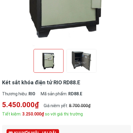
Két sắt khóa điện tử RIO RD88.E
Thương hiệu:
RIO
Mã sản phẩm:
RD88.E
5.450.000₫
Giá niêm yết:
8.700.000₫
Tiết kiệm:
3.250.000₫
so với giá thị trường