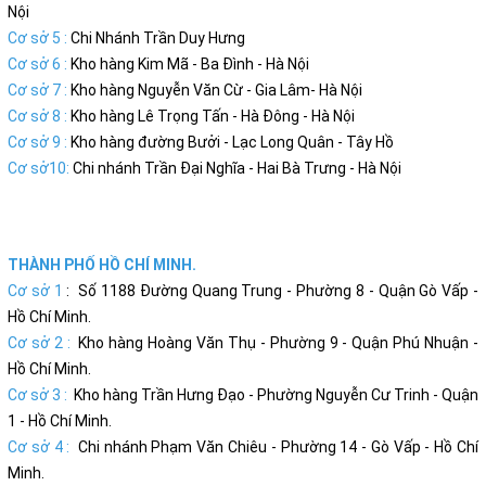
Nội
Cơ sở 5 :
Chi Nhánh Trần Duy Hưng
Cơ sở 6 :
Kho hàng Kim Mã - Ba Đình - Hà Nội
Cơ sở 7 :
Kho hàng Nguyễn Văn Cừ - Gia Lâm- Hà Nội
Cơ sở 8 :
Kho hàng Lê Trọng Tấn - Hà Đông - Hà Nội
Cơ sở 9 :
Kho hàng đường Bưởi - Lạc Long Quân - Tây Hồ
Cơ sở10:
Chi nhánh Trần Đại Nghĩa - Hai Bà Trưng - Hà Nội
THÀNH PHỐ HỒ CHÍ MINH.
Cơ sở 1
: Số 1188 Đường Quang Trung - Phường 8 - Quận Gò Vấp -
Hồ Chí Minh.
Cơ sở 2 :
Kho hàng Hoàng Văn Thụ - Phường 9 - Quận Phú Nhuận -
Hồ Chí Minh.
Cơ sở 3 :
Kho hàng Trần Hưng Đạo - Phường Nguyễn Cư Trinh - Quận
1 - Hồ Chí Minh.
Cơ sở 4 :
Chi nhánh Phạm Văn Chiêu - Phường 14 - Gò Vấp - Hồ Chí
Minh.