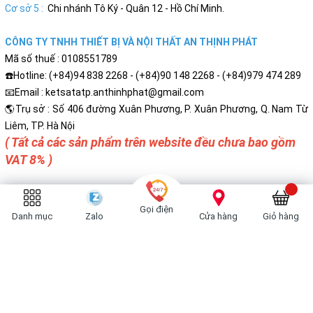
Cơ sở 5 :
Chi nhánh Tô Ký - Quân 12 - Hồ Chí Minh.
CÔNG TY TNHH THIẾT BỊ VÀ NỘI THẤT AN THỊNH PHÁT
Mã số thuế : 0108551789
☎️Hotline: (+84)94 838 2268 - (+84)90 148 2268 - (+84)979 474 289
📧Email : ketsatatp.anthinhphat@gmail.com
🌎Trụ sở : Số 406 đường Xuân Phương, P. Xuân Phương, Q. Nam Từ
Liêm, TP. Hà Nội
( Tất cả các sản phẩm trên website đều chưa bao gồm
VAT 8% )
Gọi điện
Danh mục
Zalo
Cửa hàng
Giỏ hàng
Bản quyền thuộc về
Két Sắt Cao Cấp An Thịnh Phát