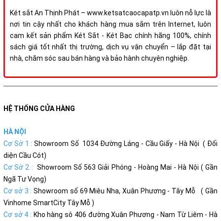
Két sắt An Thịnh Phát – www.ketsatcaocapatp.vn luôn nỗ lực là
nơi tin cậy nhất cho khách hàng mua sắm trên Internet, luôn
cam kết sản phẩm Két Sắt - Két Bạc chính hãng 100%, chính
sách giá tốt nhất thị trường, dịch vụ vận chuyển – lắp đặt tại
nhà, chăm sóc sau bán hàng và bảo hành chuyên nghiệp.
HỆ THỐNG CỬA HÀNG
HÀ NỘI
Cơ Sở 1 :
Showroom Số 1034 Đường Láng - Cầu Giấy - Hà Nội ( Đối
diện Cầu Cót)
Cơ Sở 2 :
Showroom Số 563 Giải Phóng - Hoàng Mai - Hà Nội ( Gần
Ngã Tư Vọng)
Cơ sở 3 :
Showroom số 69 Miêu Nha, Xuân Phương - Tây Mỗ ( Gần
Vinhome SmartCity Tây Mỗ )
Cơ sở 4 :
Kho hàng sô 406 đường Xuân Phương - Nam Từ Liêm - Hà