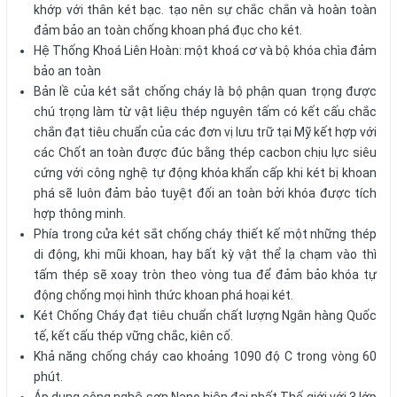
khớp với thân két bạc. tạo nên sự chắc chắn và hoàn toàn
đảm bảo an toàn chống khoan phá đục cho két.
Hệ Thống Khoá Liên Hoàn: một khoá cơ và bộ khóa chìa đảm
bảo an toàn
Bản lề của két sắt chống cháy là bộ phận quan trọng được
chú trọng làm từ vật liệu thép nguyên tấm có kết cấu chắc
chắn đạt tiêu chuẩn của các đơn vị lưu trữ tại Mỹ kết hợp với
các Chốt an toàn được đúc bằng thép cacbon chịu lực siêu
cứng với công nghệ tự động khóa khẩn cấp khi két bị khoan
phá sẽ luôn đảm bảo tuyệt đối an toàn bởi khóa được tích
hợp thông minh.
Phía trong cửa két sắt chống cháy thiết kế một những thép
di động, khi mũi khoan, hay bất kỳ vật thể lạ chạm vào thì
tấm thép sẽ xoay tròn theo vòng tua để đảm bảo khóa tự
động chống mọi hình thức khoan phá hoại két.
Két Chống Cháy đạt tiêu chuẩn chất lượng Ngân hàng Quốc
tế, kết cấu thép vững chắc, kiên cố.
Khả năng chống cháy cao khoảng 1090 độ C trong vòng 60
phút.