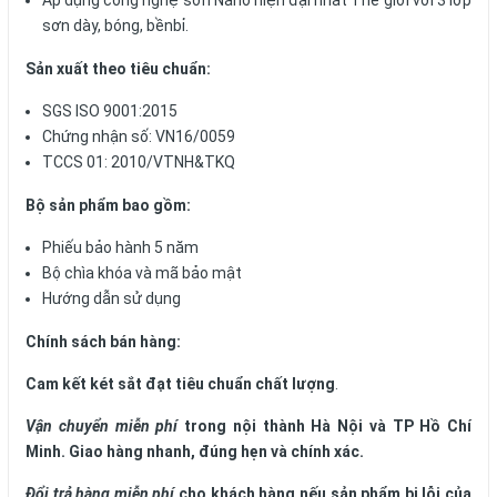
Áp dụng công nghệ sơn Nano hiện đại nhất Thế giới với 3 lớp
sơn dày, bóng, bềnbỉ.
Sản xuất theo tiêu chuẩn:
SGS ISO 9001:2015
Chứng nhận số: VN16/0059
TCCS 01: 2010/VTNH&TKQ
Bộ sản phẩm bao gồm:
Phiếu bảo hành 5 năm
Bộ chìa khóa và mã bảo mật
Hướng dẫn sử dụng
Chính sách bán hàng:
Cam kết két sắt đạt tiêu chuẩn chất lượng
.
Vận chuyển miễn phí
trong nội thành Hà Nội và TP
Hồ Chí
Minh
. Giao hàng nhanh, đúng hẹn và chính xác.
Đổi trả hàng miễn phí
cho khách hàng nếu sản phẩm bị lỗi của