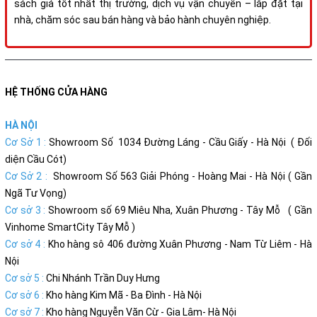
sách giá tốt nhất thị trường, dịch vụ vận chuyển – lắp đặt tại
nhà, chăm sóc sau bán hàng và bảo hành chuyên nghiệp.
HỆ THỐNG CỬA HÀNG
HÀ NỘI
Cơ Sở 1 :
Showroom Số 1034 Đường Láng - Cầu Giấy - Hà Nội ( Đối
diện Cầu Cót)
Cơ Sở 2 :
Showroom Số 563 Giải Phóng - Hoàng Mai - Hà Nội ( Gần
Ngã Tư Vọng)
Cơ sở 3 :
Showroom số 69 Miêu Nha, Xuân Phương - Tây Mỗ ( Gần
Vinhome SmartCity Tây Mỗ )
Cơ sở 4 :
Kho hàng sô 406 đường Xuân Phương - Nam Từ Liêm - Hà
Nội
Cơ sở 5 :
Chi Nhánh Trần Duy Hưng
Cơ sở 6 :
Kho hàng Kim Mã - Ba Đình - Hà Nội
Cơ sở 7 :
Kho hàng Nguyễn Văn Cừ - Gia Lâm- Hà Nội