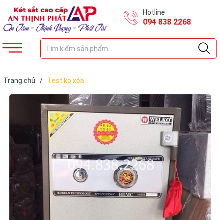
Hotline
094 838 2268
Trang chủ
/
Test ko xóa