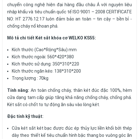
chuyển công nghệ hiện đại hàng đầu châu Á với nguyên liệu
nhập khẩu và tiêu chuẩn quốc tế ISO 9001 – 2008 CERTIFICATE
NO: HT 2776.12.17 luôn đảm bảo an toàn – tin cậy – bền bỉ -
chống cháy nổ khoan phá.
Mô tả chi tiết Két sắt khóa cơ WELKO KS55:
Kích thước (Cao*Rộng*Sâu) mm
Kích thước ngoài: 560*420*380
Kích thước sử dụng: 350*310*220
Kích thước ngăn kéo: 138*310*200
Trọng lượng : 70kg
Tính năng:
An toàn chống cháy, thân két đúc đặc 100%, hèm
cửa dạng tam cấp giúp tăng khả năng chống cháy, chống phá.
Két sắt có chốt to tự động ăn sâu vào lòng két.
Đặc tính kỹ thuật:
Cửa két sắt két bạc được đúc ép thủy lực liền khối bởi thép
dày theo thiết kế tiêu chuẩn hình bậc thang bo vuông góc ăn