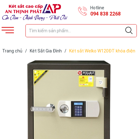
Hotline
094 838 2268
Trang chủ
/
Két Sắt Gia Đình
/
Két sắt Welko W120ĐT khóa điện
tử