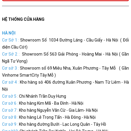
HỆ THỐNG CỬA HÀNG
HÀ NỘI
Cơ Sở 1 :
Showroom Số 1034 Đường Láng - Cầu Giấy - Hà Nội ( Đối
diện Cầu Cót)
Cơ Sở 2 :
Showroom Số 563 Giải Phóng - Hoàng Mai - Hà Nội ( Gần
Ngã Tư Vọng)
Cơ sở 3 :
Showroom số 69 Miêu Nha, Xuân Phương - Tây Mỗ ( Gần
Vinhome SmartCity Tây Mỗ )
Cơ sở 4 :
Kho hàng sô 406 đường Xuân Phương - Nam Từ Liêm - Hà
Nội
Cơ sở 5 :
Chi Nhánh Trần Duy Hưng
Cơ sở 6 :
Kho hàng Kim Mã - Ba Đình - Hà Nội
Cơ sở 7 :
Kho hàng Nguyễn Văn Cừ - Gia Lâm- Hà Nội
Cơ sở 8 :
Kho hàng Lê Trọng Tấn - Hà Đông - Hà Nội
Cơ sở 9 :
Kho hàng đường Bưởi - Lạc Long Quân - Tây Hồ