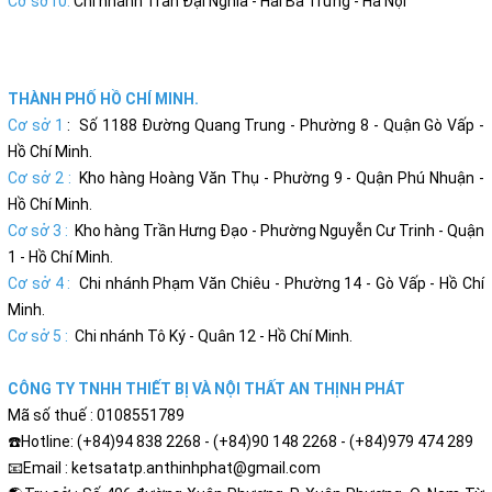
Cơ sở10:
Chi nhánh Trần Đại Nghĩa - Hai Bà Trưng - Hà Nội
THÀNH PHỐ HỒ CHÍ MINH.
Cơ sở 1
: Số 1188 Đường Quang Trung - Phường 8 - Quận Gò Vấp -
Hồ Chí Minh.
Cơ sở 2 :
Kho hàng Hoàng Văn Thụ - Phường 9 - Quận Phú Nhuận -
Hồ Chí Minh.
Cơ sở 3 :
Kho hàng Trần Hưng Đạo - Phường Nguyễn Cư Trinh - Quận
1 - Hồ Chí Minh.
Cơ sở 4 :
Chi nhánh Phạm Văn Chiêu - Phường 14 - Gò Vấp - Hồ Chí
Minh.
Cơ sở 5 :
Chi nhánh Tô Ký - Quân 12 - Hồ Chí Minh.
CÔNG TY TNHH THIẾT BỊ VÀ NỘI THẤT AN THỊNH PHÁT
Mã số thuế : 0108551789
☎️Hotline: (+84)94 838 2268 - (+84)90 148 2268 - (+84)979 474 289
📧Email : ketsatatp.anthinhphat@gmail.com