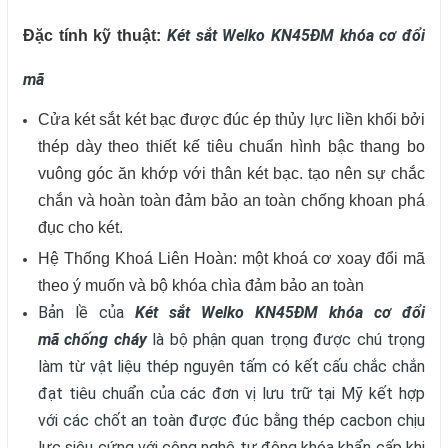
Két sắt Welko KN45ĐM khóa cơ đổi
Đặc tính kỹ thuật:
mã
Cửa két sắt két bạc được đúc ép thủy lực liền khối bởi
thép dày theo thiết kế tiêu chuẩn hình bậc thang bo
vuông góc ăn khớp với thân két bạc. tạo nên sự chắc
chắn và hoàn toàn đảm bảo an toàn chống khoan phá
đục cho két.
Hệ Thống Khoá Liên Hoàn: một khoá cơ xoay đổi mã
theo ý muốn và bộ khóa chìa đảm bảo an toàn
Bản lề của
Két sắt Welko KN45ĐM khóa cơ đổi
mã chống cháy
là bộ phận quan trọng được chú trọng
làm từ vật liệu thép nguyên tấm có kết cấu chắc chắn
đạt tiêu chuẩn của các đơn vị lưu trữ tại Mỹ kết hợp
với các chốt an toàn được đúc bằng thép cacbon chịu
lực siêu cứng với công nghệ tự động khóa khẩn cấp khi