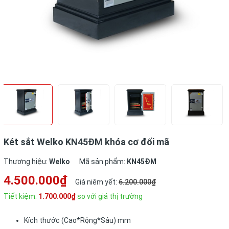
Két sắt Welko KN45ĐM khóa cơ đổi mã
Thương hiệu:
Welko
Mã sản phẩm:
KN45ĐM
4.500.000₫
Giá niêm yết:
6.200.000₫
Tiết kiệm:
1.700.000₫
so với giá thị trường
Kích thước (Cao*Rộng*Sâu) mm