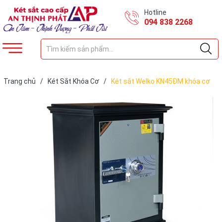
Hotline
094 838 2268
Trang chủ
/
Két Sắt Khóa Cơ
/
Két sắt Welko KN45ĐM khóa cơ
đổi mã