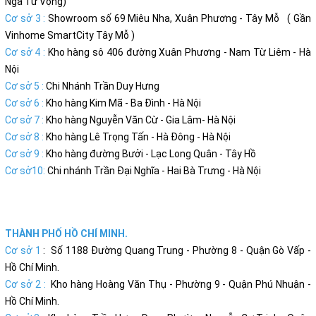
Ngã Tư Vọng)
Cơ sở 3 :
Showroom số 69 Miêu Nha, Xuân Phương - Tây Mỗ ( Gần
Vinhome SmartCity Tây Mỗ )
Cơ sở 4 :
Kho hàng sô 406 đường Xuân Phương - Nam Từ Liêm - Hà
Nội
Cơ sở 5 :
Chi Nhánh Trần Duy Hưng
Cơ sở 6 :
Kho hàng Kim Mã - Ba Đình - Hà Nội
Cơ sở 7 :
Kho hàng Nguyễn Văn Cừ - Gia Lâm- Hà Nội
Cơ sở 8 :
Kho hàng Lê Trọng Tấn - Hà Đông - Hà Nội
Cơ sở 9 :
Kho hàng đường Bưởi - Lạc Long Quân - Tây Hồ
Cơ sở10:
Chi nhánh Trần Đại Nghĩa - Hai Bà Trưng - Hà Nội
THÀNH PHỐ HỒ CHÍ MINH.
Cơ sở 1
: Số 1188 Đường Quang Trung - Phường 8 - Quận Gò Vấp -
Hồ Chí Minh.
Cơ sở 2 :
Kho hàng Hoàng Văn Thụ - Phường 9 - Quận Phú Nhuận -
Hồ Chí Minh.