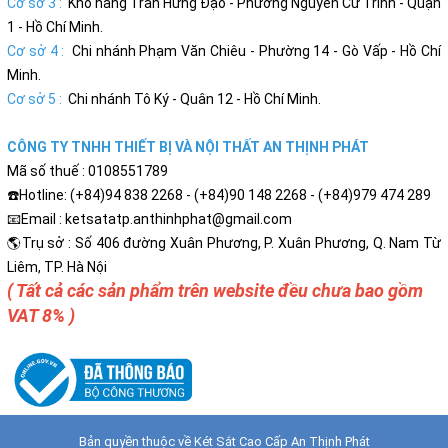
Cơ sở 3 :
Kho hàng Trần Hưng Đạo - Phường Nguyễn Cư Trinh - Quận
1 - Hồ Chí Minh.
Cơ sở 4 :
Chi nhánh Phạm Văn Chiêu - Phường 14 - Gò Vấp - Hồ Chí
Minh.
Cơ sở 5 :
Chi nhánh Tô Ký - Quân 12 - Hồ Chí Minh.
CÔNG TY TNHH THIẾT BỊ VÀ NỘI THẤT AN THỊNH PHÁT
Mã số thuế : 0108551789
☎️Hotline: (+84)94 838 2268 - (+84)90 148 2268 - (+84)979 474 289
📧Email : ketsatatp.anthinhphat@gmail.com
🌎Trụ sở : Số 406 đường Xuân Phương, P. Xuân Phương, Q. Nam Từ
Liêm, TP. Hà Nội
( Tất cả các sản phẩm trên website đều chưa bao gồm
VAT 8% )
Bản quyền thuộc về
Két Sắt Cao Cấp An Thịnh Phát