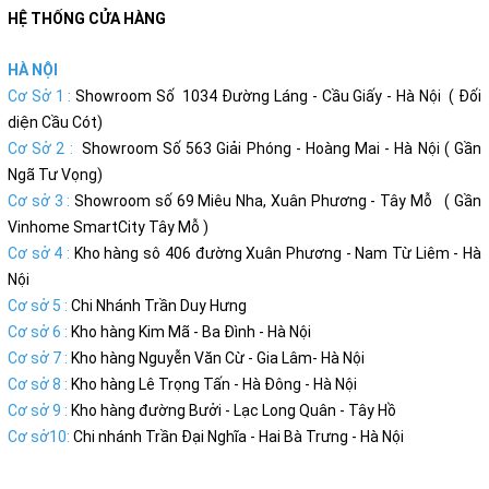
HỆ THỐNG CỬA HÀNG
HÀ NỘI
Cơ Sở 1 :
Showroom Số 1034 Đường Láng - Cầu Giấy - Hà Nội ( Đối
diện Cầu Cót)
Cơ Sở 2 :
Showroom Số 563 Giải Phóng - Hoàng Mai - Hà Nội ( Gần
Ngã Tư Vọng)
Cơ sở 3 :
Showroom số 69 Miêu Nha, Xuân Phương - Tây Mỗ ( Gần
Vinhome SmartCity Tây Mỗ )
Cơ sở 4 :
Kho hàng sô 406 đường Xuân Phương - Nam Từ Liêm - Hà
Nội
Cơ sở 5 :
Chi Nhánh Trần Duy Hưng
Cơ sở 6 :
Kho hàng Kim Mã - Ba Đình - Hà Nội
Cơ sở 7 :
Kho hàng Nguyễn Văn Cừ - Gia Lâm- Hà Nội
Cơ sở 8 :
Kho hàng Lê Trọng Tấn - Hà Đông - Hà Nội
Cơ sở 9 :
Kho hàng đường Bưởi - Lạc Long Quân - Tây Hồ
Cơ sở10:
Chi nhánh Trần Đại Nghĩa - Hai Bà Trưng - Hà Nội