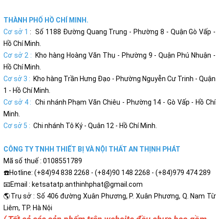
THÀNH PHỐ HỒ CHÍ MINH.
Cơ sở 1
: Số 1188 Đường Quang Trung - Phường 8 - Quận Gò Vấp -
Hồ Chí Minh.
Cơ sở 2 :
Kho hàng Hoàng Văn Thụ - Phường 9 - Quận Phú Nhuận -
Hồ Chí Minh.
Cơ sở 3 :
Kho hàng Trần Hưng Đạo - Phường Nguyễn Cư Trinh - Quận
1 - Hồ Chí Minh.
Cơ sở 4 :
Chi nhánh Phạm Văn Chiêu - Phường 14 - Gò Vấp - Hồ Chí
Minh.
Cơ sở 5 :
Chi nhánh Tô Ký - Quân 12 - Hồ Chí Minh.
CÔNG TY TNHH THIẾT BỊ VÀ NỘI THẤT AN THỊNH PHÁT
Mã số thuế : 0108551789
☎️Hotline: (+84)94 838 2268 - (+84)90 148 2268 - (+84)979 474 289
📧Email : ketsatatp.anthinhphat@gmail.com
🌎Trụ sở : Số 406 đường Xuân Phương, P. Xuân Phương, Q. Nam Từ
Liêm, TP. Hà Nội