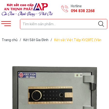
Hotline
094 838 2268
Trang chủ
/
Két Sắt Gia Đình
/
Két sắt Việt Tiệp KV28FE (Vân
Tay + Điện Tử)