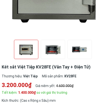
Két sắt Việt Tiệp KV28FE (Vân Tay + Điện Tử)
Thương hiệu:
Việt Tiệp
Mã sản phẩm:
KV28FE
3.200.000₫
Giá niêm yết:
4.600.000₫
Tiết kiệm:
1.400.000₫
so với giá thị trường
Kích thước: (Cao x Rộng x Sâu) mm