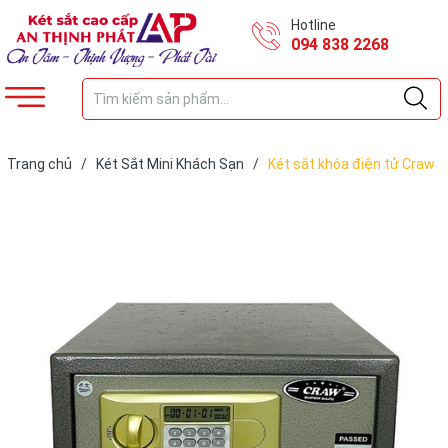
Hotline
094 838 2268
Trang chủ
/
Két Sắt Mini Khách Sạn
/
Két sắt khóa điện tử Craw
CN20.E