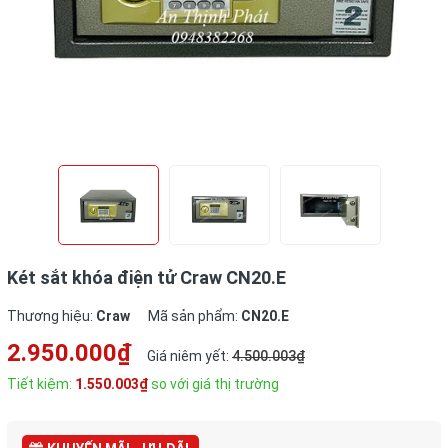
Két sắt khóa điện tử Craw CN20.E
Thương hiệu:
Craw
Mã sản phẩm:
CN20.E
2.950.000₫
Giá niêm yết:
4.500.003₫
Tiết kiệm:
1.550.003₫
so với giá thị trường