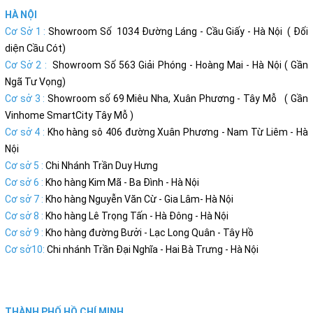
HÀ NỘI
Cơ Sở 1 :
Showroom Số 1034 Đường Láng - Cầu Giấy - Hà Nội ( Đối
diện Cầu Cót)
Cơ Sở 2 :
Showroom Số 563 Giải Phóng - Hoàng Mai - Hà Nội ( Gần
Ngã Tư Vọng)
Cơ sở 3 :
Showroom số 69 Miêu Nha, Xuân Phương - Tây Mỗ ( Gần
Vinhome SmartCity Tây Mỗ )
Cơ sở 4 :
Kho hàng sô 406 đường Xuân Phương - Nam Từ Liêm - Hà
Nội
Cơ sở 5 :
Chi Nhánh Trần Duy Hưng
Cơ sở 6 :
Kho hàng Kim Mã - Ba Đình - Hà Nội
Cơ sở 7 :
Kho hàng Nguyễn Văn Cừ - Gia Lâm- Hà Nội
Cơ sở 8 :
Kho hàng Lê Trọng Tấn - Hà Đông - Hà Nội
Cơ sở 9 :
Kho hàng đường Bưởi - Lạc Long Quân - Tây Hồ
Cơ sở10:
Chi nhánh Trần Đại Nghĩa - Hai Bà Trưng - Hà Nội
THÀNH PHỐ HỒ CHÍ MINH.