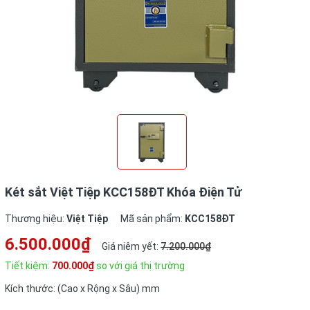
Két sắt Việt Tiệp KCC158ĐT Khóa Điện Tử
Thương hiệu:
Việt Tiệp
Mã sản phẩm:
KCC158ĐT
6.500.000₫
Giá niêm yết:
7.200.000₫
Tiết kiệm:
700.000₫
so với giá thị trường
Kích thước: (Cao x Rộng x Sâu) mm