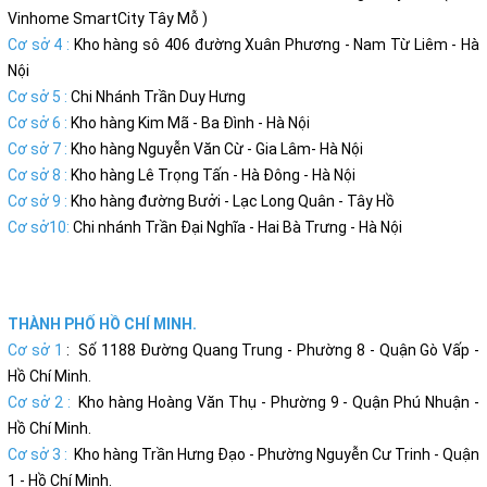
Vinhome SmartCity Tây Mỗ )
Cơ sở 4 :
Kho hàng sô 406 đường Xuân Phương - Nam Từ Liêm - Hà
Nội
Cơ sở 5 :
Chi Nhánh Trần Duy Hưng
Cơ sở 6 :
Kho hàng Kim Mã - Ba Đình - Hà Nội
Cơ sở 7 :
Kho hàng Nguyễn Văn Cừ - Gia Lâm- Hà Nội
Cơ sở 8 :
Kho hàng Lê Trọng Tấn - Hà Đông - Hà Nội
Cơ sở 9 :
Kho hàng đường Bưởi - Lạc Long Quân - Tây Hồ
Cơ sở10:
Chi nhánh Trần Đại Nghĩa - Hai Bà Trưng - Hà Nội
THÀNH PHỐ HỒ CHÍ MINH.
Cơ sở 1
: Số 1188 Đường Quang Trung - Phường 8 - Quận Gò Vấp -
Hồ Chí Minh.
Cơ sở 2 :
Kho hàng Hoàng Văn Thụ - Phường 9 - Quận Phú Nhuận -
Hồ Chí Minh.
Cơ sở 3 :
Kho hàng Trần Hưng Đạo - Phường Nguyễn Cư Trinh - Quận
1 - Hồ Chí Minh.