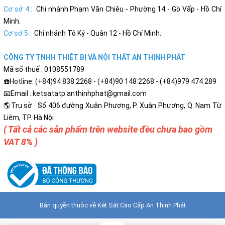
Cơ sở 4 :
Chi nhánh Phạm Văn Chiêu - Phường 14 - Gò Vấp - Hồ Chí
Minh.
Cơ sở 5 :
Chi nhánh Tô Ký - Quân 12 - Hồ Chí Minh.
CÔNG TY TNHH THIẾT BỊ VÀ NỘI THẤT AN THỊNH PHÁT
Mã số thuế : 0108551789
☎️Hotline: (+84)94 838 2268 - (+84)90 148 2268 - (+84)979 474 289
📧Email : ketsatatp.anthinhphat@gmail.com
🌎Trụ sở : Số 406 đường Xuân Phương, P. Xuân Phương, Q. Nam Từ
Liêm, TP. Hà Nội
( Tất cả các sản phẩm trên website đều chưa bao gồm
VAT 8% )
Bản quyền thuộc về
Két Sắt Cao Cấp An Thịnh Phát