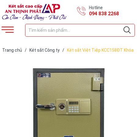
Hotline
094 838 2268
Trang chủ
/
Két sắt Công ty
/
Két sắt Việt Tiệp KCC158ĐT Khóa
Điện Tử