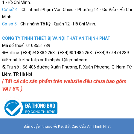
1 - Hồ Chí Minh.
Cơ sở 4 :
Chi nhánh Phạm Văn Chiêu - Phường 14 - Gò Vấp - Hồ Chí
Minh.
Cơ sở 5 :
Chi nhánh Tô Ký - Quân 12 - Hồ Chí Minh.
CÔNG TY TNHH THIẾT BỊ VÀ NỘI THẤT AN THỊNH PHÁT
Mã số thuế : 0108551789
☎️Hotline: (+84)94 838 2268 - (+84)90 148 2268 - (+84)979 474 289
📧Email : ketsatatp.anthinhphat@gmail.com
🌎Trụ sở : Số 406 đường Xuân Phương, P. Xuân Phương, Q. Nam Từ
Liêm, TP. Hà Nội
( Tất cả các sản phẩm trên website đều chưa bao gồm
VAT 8% )
Bản quyền thuộc về
Két Sắt Cao Cấp An Thịnh Phát