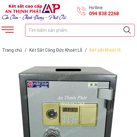
Hotline
094 838 2268
Trang chủ
/
Két Sắt Công Đức Khoét Lỗ
/
Két sắt Khoét lỗ
KV68ECĐ Khóa Điện Tử