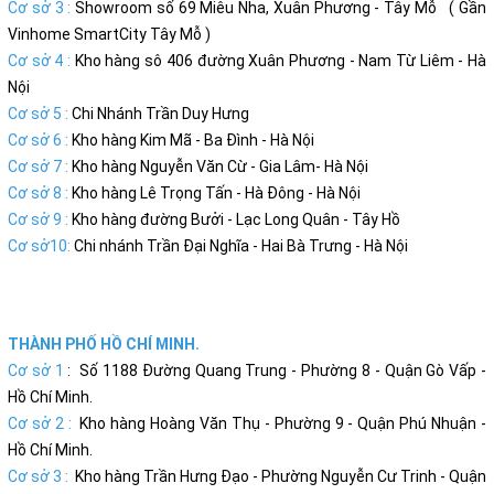
Cơ sở 3 :
Showroom số 69 Miêu Nha, Xuân Phương - Tây Mỗ ( Gần
Vinhome SmartCity Tây Mỗ )
Cơ sở 4 :
Kho hàng sô 406 đường Xuân Phương - Nam Từ Liêm - Hà
Nội
Cơ sở 5 :
Chi Nhánh Trần Duy Hưng
Cơ sở 6 :
Kho hàng Kim Mã - Ba Đình - Hà Nội
Cơ sở 7 :
Kho hàng Nguyễn Văn Cừ - Gia Lâm- Hà Nội
Cơ sở 8 :
Kho hàng Lê Trọng Tấn - Hà Đông - Hà Nội
Cơ sở 9 :
Kho hàng đường Bưởi - Lạc Long Quân - Tây Hồ
Cơ sở10:
Chi nhánh Trần Đại Nghĩa - Hai Bà Trưng - Hà Nội
THÀNH PHỐ HỒ CHÍ MINH.
Cơ sở 1
: Số 1188 Đường Quang Trung - Phường 8 - Quận Gò Vấp -
Hồ Chí Minh.
Cơ sở 2 :
Kho hàng Hoàng Văn Thụ - Phường 9 - Quận Phú Nhuận -
Hồ Chí Minh.
Cơ sở 3 :
Kho hàng Trần Hưng Đạo - Phường Nguyễn Cư Trinh - Quận