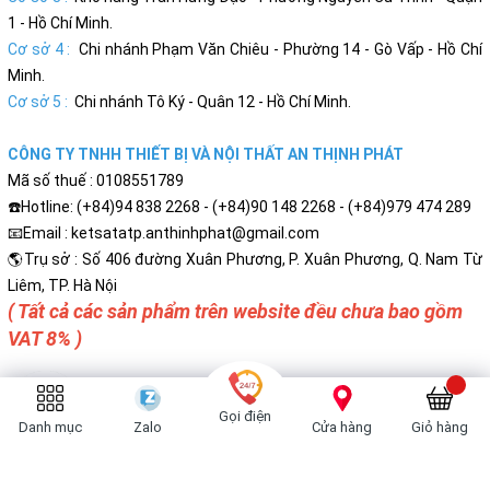
1 - Hồ Chí Minh.
Cơ sở 4 :
Chi nhánh Phạm Văn Chiêu - Phường 14 - Gò Vấp - Hồ Chí
Minh.
Cơ sở 5 :
Chi nhánh Tô Ký - Quân 12 - Hồ Chí Minh.
CÔNG TY TNHH THIẾT BỊ VÀ NỘI THẤT AN THỊNH PHÁT
Mã số thuế : 0108551789
☎️Hotline: (+84)94 838 2268 - (+84)90 148 2268 - (+84)979 474 289
📧Email : ketsatatp.anthinhphat@gmail.com
🌎Trụ sở : Số 406 đường Xuân Phương, P. Xuân Phương, Q. Nam Từ
Liêm, TP. Hà Nội
( Tất cả các sản phẩm trên website đều chưa bao gồm
VAT 8% )
Gọi điện
Danh mục
Zalo
Cửa hàng
Giỏ hàng
Bản quyền thuộc về
Két Sắt Cao Cấp An Thịnh Phát