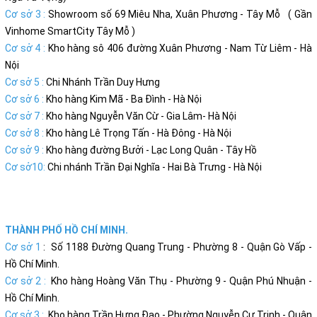
Cơ sở 3 :
Showroom số 69 Miêu Nha, Xuân Phương - Tây Mỗ ( Gần
Vinhome SmartCity Tây Mỗ )
Cơ sở 4 :
Kho hàng sô 406 đường Xuân Phương - Nam Từ Liêm - Hà
Nội
Cơ sở 5 :
Chi Nhánh Trần Duy Hưng
Cơ sở 6 :
Kho hàng Kim Mã - Ba Đình - Hà Nội
Cơ sở 7 :
Kho hàng Nguyễn Văn Cừ - Gia Lâm- Hà Nội
Cơ sở 8 :
Kho hàng Lê Trọng Tấn - Hà Đông - Hà Nội
Cơ sở 9 :
Kho hàng đường Bưởi - Lạc Long Quân - Tây Hồ
Cơ sở10:
Chi nhánh Trần Đại Nghĩa - Hai Bà Trưng - Hà Nội
THÀNH PHỐ HỒ CHÍ MINH.
Cơ sở 1
: Số 1188 Đường Quang Trung - Phường 8 - Quận Gò Vấp -
Hồ Chí Minh.
Cơ sở 2 :
Kho hàng Hoàng Văn Thụ - Phường 9 - Quận Phú Nhuận -
Hồ Chí Minh.
Cơ sở 3 :
Kho hàng Trần Hưng Đạo - Phường Nguyễn Cư Trinh - Quận