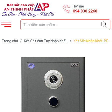
Hotline
094 838 2268
Trang chủ
/
Két Sắt Vân Tay Nhập Khẩu
/
Két Sắt Nhập Khẩu BF-
60ZZ(vân tay + điện tử + app kết nối điện thoại)