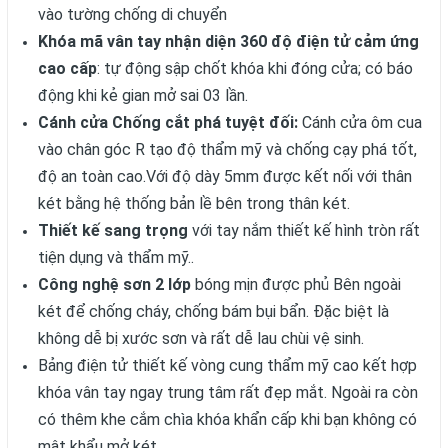
vào tường chống di chuyển
Khóa mã vân tay nhận diện 360 độ điện tử cảm ứng
cao cấp
: tự động sập chốt khóa khi đóng cửa; có báo
động khi kẻ gian mở sai 03 lần.
Cánh cửa Chống cắt phá tuyệt đối:
Cánh cửa ôm cua
vào chân góc R tạo độ thẩm mỹ và chống cạy phá tốt,
độ an toàn cao.Với độ dày 5mm được kết nối với thân
két bằng hệ thống bản lề bên trong thân két.
Thiết kế sang trọng
với tay nắm thiết kế hình tròn rất
tiện dụng và thẩm mỹ..
Công nghệ sơn 2 lớp
bóng mịn được phủ Bên ngoài
két để chống cháy, chống bám bụi bẩn. Đặc biệt là
không dễ bị xước sơn và rất dễ lau chùi vệ sinh.
Bảng điện tử thiết kế vòng cung thẩm mỹ cao kết hợp
khóa vân tay ngay trung tâm rất đẹp mắt. Ngoài ra còn
có thêm khe cắm chìa khóa khẩn cấp khi bạn không có
mật khẩu mở két