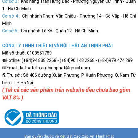
Cơ sở 3 :
Kho hàng Trần Hưng Đạo - Phường Nguyễn Cư Trinh - Quận
1 - Hồ Chí Minh.
Cơ sở 4 :
Chi nhánh Phạm Văn Chiêu - Phường 14 - Gò Vấp - Hồ Chí
Minh.
Cơ sở 5 :
Chi nhánh Tô Ký - Quân 12 - Hồ Chí Minh.
CÔNG TY TNHH THIẾT BỊ VÀ NỘI THẤT AN THỊNH PHÁT
Mã số thuế : 0108551789
☎️Hotline: (+84)94 838 2268 - (+84)90 148 2268 - (+84)979 474 289
📧Email : ketsatatp.anthinhphat@gmail.com
🌎Trụ sở : Số 406 đường Xuân Phương, P. Xuân Phương, Q. Nam Từ
Liêm, TP. Hà Nội
( Tất cả các sản phẩm trên website đều chưa bao gồm
VAT 8% )
Bản quyền thuộc về
Két Sắt Cao Cấp An Thịnh Phát