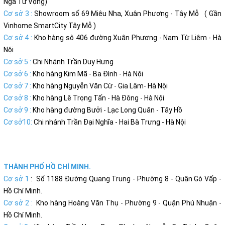
Ngã Tư Vọng)
Cơ sở 3 :
Showroom số 69 Miêu Nha, Xuân Phương - Tây Mỗ ( Gần
Vinhome SmartCity Tây Mỗ )
Cơ sở 4 :
Kho hàng sô 406 đường Xuân Phương - Nam Từ Liêm - Hà
Nội
Cơ sở 5 :
Chi Nhánh Trần Duy Hưng
Cơ sở 6 :
Kho hàng Kim Mã - Ba Đình - Hà Nội
Cơ sở 7 :
Kho hàng Nguyễn Văn Cừ - Gia Lâm- Hà Nội
Cơ sở 8 :
Kho hàng Lê Trọng Tấn - Hà Đông - Hà Nội
Cơ sở 9 :
Kho hàng đường Bưởi - Lạc Long Quân - Tây Hồ
Cơ sở10:
Chi nhánh Trần Đại Nghĩa - Hai Bà Trưng - Hà Nội
THÀNH PHỐ HỒ CHÍ MINH.
Cơ sở 1
: Số 1188 Đường Quang Trung - Phường 8 - Quận Gò Vấp -
Hồ Chí Minh.
Cơ sở 2 :
Kho hàng Hoàng Văn Thụ - Phường 9 - Quận Phú Nhuận -
Hồ Chí Minh.