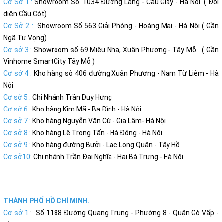
Cơ Sở 1 :
Showroom Số 1034 Đường Láng - Cầu Giấy - Hà Nội ( Đối
diện Cầu Cót)
Cơ Sở 2 :
Showroom Số 563 Giải Phóng - Hoàng Mai - Hà Nội ( Gần
Ngã Tư Vọng)
Cơ sở 3 :
Showroom số 69 Miêu Nha, Xuân Phương - Tây Mỗ ( Gần
Vinhome SmartCity Tây Mỗ )
Cơ sở 4 :
Kho hàng sô 406 đường Xuân Phương - Nam Từ Liêm - Hà
Nội
Cơ sở 5 :
Chi Nhánh Trần Duy Hưng
Cơ sở 6 :
Kho hàng Kim Mã - Ba Đình - Hà Nội
Cơ sở 7 :
Kho hàng Nguyễn Văn Cừ - Gia Lâm- Hà Nội
Cơ sở 8 :
Kho hàng Lê Trọng Tấn - Hà Đông - Hà Nội
Cơ sở 9 :
Kho hàng đường Bưởi - Lạc Long Quân - Tây Hồ
Cơ sở10:
Chi nhánh Trần Đại Nghĩa - Hai Bà Trưng - Hà Nội
THÀNH PHỐ HỒ CHÍ MINH.
Cơ sở 1
: Số 1188 Đường Quang Trung - Phường 8 - Quận Gò Vấp -