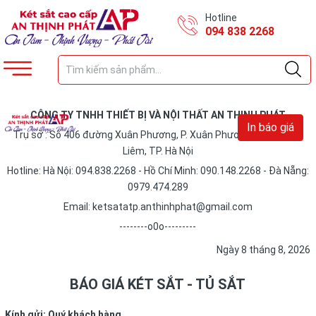
Hotline
094 838 2268
CÔNG TY TNHH THIẾT BỊ VÀ NỘI THẤT AN THỊNH PHÁT
In báo giá
Trụ sở : Số 406 đường Xuân Phương, P. Xuân Phương, Q. Nam Từ
Liêm, TP. Hà Nội
Hotline: Hà Nội: 094.838.2268 - Hồ Chí Minh: 090.148.2268 - Đà Nẵng:
0979.474.289
Email: ketsatatp.anthinhphat@gmail.com
--------o0o---------
Ngày 8 tháng 8, 2026
BÁO GIÁ KÉT SẮT - TỦ SẮT
Kính gửi: Quý khách hàng