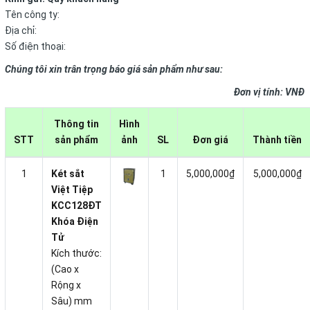
Tên công ty:
Địa chỉ:
Số điện thoại:
Chúng tôi xin trân trọng báo giá sản phẩm như sau:
Đơn vị tính: VNĐ
Thông tin
Hình
STT
sản phẩm
ảnh
SL
Đơn giá
Thành tiền
1
Két sắt
1
5,000,000₫
5,000,000₫
Việt Tiệp
KCC128ĐT
Khóa Điện
Tử
Kích thước:
(Cao x
Rộng x
Sâu) mm