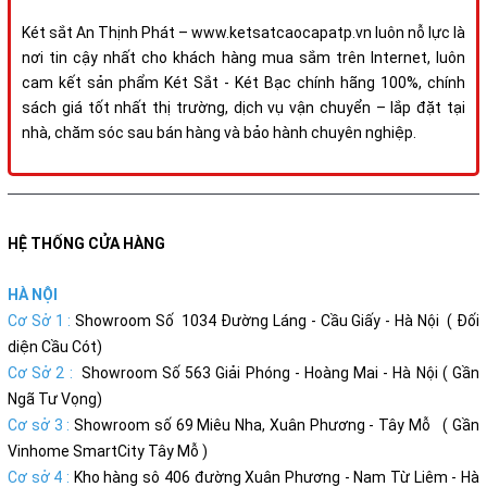
Két sắt An Thịnh Phát – www.ketsatcaocapatp.vn luôn nỗ lực là
nơi tin cậy nhất cho khách hàng mua sắm trên Internet, luôn
cam kết sản phẩm Két Sắt - Két Bạc chính hãng 100%, chính
sách giá tốt nhất thị trường, dịch vụ vận chuyển – lắp đặt tại
nhà, chăm sóc sau bán hàng và bảo hành chuyên nghiệp.
HỆ THỐNG CỬA HÀNG
HÀ NỘI
Cơ Sở 1 :
Showroom Số 1034 Đường Láng - Cầu Giấy - Hà Nội ( Đối
diện Cầu Cót)
Cơ Sở 2 :
Showroom Số 563 Giải Phóng - Hoàng Mai - Hà Nội ( Gần
Ngã Tư Vọng)
Cơ sở 3 :
Showroom số 69 Miêu Nha, Xuân Phương - Tây Mỗ ( Gần
Vinhome SmartCity Tây Mỗ )
Cơ sở 4 :
Kho hàng sô 406 đường Xuân Phương - Nam Từ Liêm - Hà