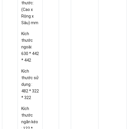
thước:
(Cao x
Rộng x
Sâu) mm
Kích
thước
ngoài:
630 * 442
* 442
Kích
thước sử
dụng :
482 * 322
* 322
Kích
thước
ngăn kéo
: 122 *