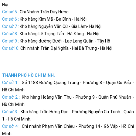
Nội
Cơ sở 5 :
Chi Nhánh Trần Duy Hưng
Cơ sở 6 :
Kho hàng Kim Mã - Ba Đình - Hà Nội
Cơ sở 7 :
Kho hàng Nguyễn Văn Cừ - Gia Lâm- Hà Nội
Cơ sở 8 :
Kho hàng Lê Trọng Tấn - Hà Đông - Hà Nội
Cơ sở 9 :
Kho hàng đường Bưởi - Lạc Long Quân - Tây Hồ
Cơ sở10:
Chi nhánh Trần Đại Nghĩa - Hai Bà Trưng - Hà Nội
THÀNH PHỐ HỒ CHÍ MINH.
Cơ sở 1
: Số 1188 Đường Quang Trung - Phường 8 - Quận Gò Vấp -
Hồ Chí Minh.
Cơ sở 2 :
Kho hàng Hoàng Văn Thụ - Phường 9 - Quận Phú Nhuận -
Hồ Chí Minh.
Cơ sở 3 :
Kho hàng Trần Hưng Đạo - Phường Nguyễn Cư Trinh - Quận
1 - Hồ Chí Minh.
Cơ sở 4 :
Chi nhánh Phạm Văn Chiêu - Phường 14 - Gò Vấp - Hồ Chí
Minh.