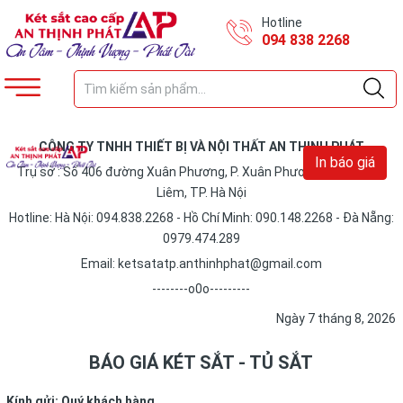
Hotline
094 838 2268
CÔNG TY TNHH THIẾT BỊ VÀ NỘI THẤT AN THỊNH PHÁT
In báo giá
Trụ sở : Số 406 đường Xuân Phương, P. Xuân Phương, Q. Nam Từ
Liêm, TP. Hà Nội
Hotline: Hà Nội: 094.838.2268 - Hồ Chí Minh: 090.148.2268 - Đà Nẵng:
0979.474.289
Email: ketsatatp.anthinhphat@gmail.com
--------o0o---------
Ngày 7 tháng 8, 2026
BÁO GIÁ KÉT SẮT - TỦ SẮT
Kính gửi: Quý khách hàng