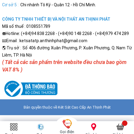
Cơ sở 5 :
Chi nhánh Tô Ký - Quân 12 - Hồ Chí Minh.
CÔNG TY TNHH THIẾT BỊ VÀ NỘI THẤT AN THỊNH PHÁT
Mã số thuế : 0108551789
☎️Hotline: (+84)94 838 2268 - (+84)90 148 2268 - (+84)979 474 289
📧Email : ketsatatp.anthinhphat@gmail.com
🌎Trụ sở : Số 406 đường Xuân Phương, P. Xuân Phương, Q. Nam Từ
Liêm, TP. Hà Nội
( Tất cả các sản phẩm trên website đều chưa bao gồm
VAT 8% )
Bản quyền thuộc về
Két Sắt Cao Cấp An Thịnh Phát
Gọi điện