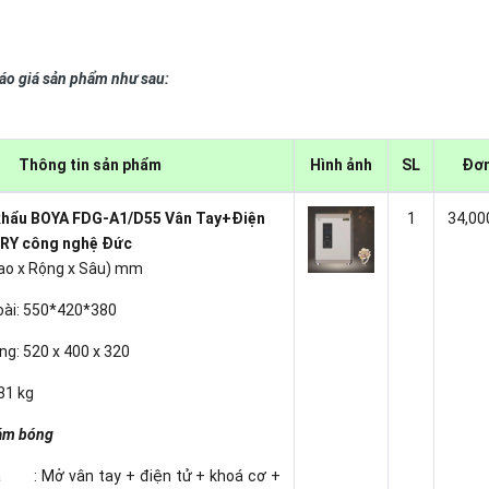
báo giá sản phẩm như sau:
Thông tin sản phẩm
Hình ảnh
SL
Đơn
 khẩu BOYA FDG-A1/D55 Vân Tay+Điện
1
34,00
RY công nghệ Đức
Cao x Rộng x Sâu) mm
oài: 550*420*380
ng: 520 x 400 x 320
 81 kg
xám bóng
 : Mở vân tay + điện tử + khoá cơ +