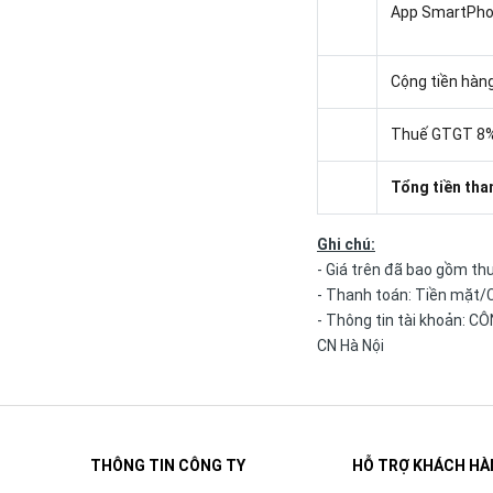
App SmartPhon
Cộng tiền hàng
Thuế GTGT 8%
Tổng tiền tha
Ghi chú:
- Giá trên đã bao gồm th
- Thanh toán: Tiền mặt
- Thông tin tài khoản: 
CN Hà Nội
THÔNG TIN CÔNG TY
HỖ TRỢ KHÁCH HÀ