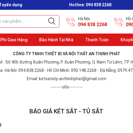
Tuyển dụng
Hotline:
094 838 2268
Hà Nội
Hồ 
094 838 2268
09
 Phí Giao Hàng
Bảo Hành Tại Nhà
Thanh Toán
Khuyế
CÔNG TY TNHH THIẾT BỊ VÀ NỘI THẤT AN THỊNH PHÁT
sở : Số 406 đường Xuân Phương, P. Xuân Phương, Q. Nam Từ Liêm, TP. H
ne: Hà Nội: 094.838.2268 - Hồ Chí Minh: 090.148.2268 - Đà Nẵng: 0979.4
Email: ketsatatp.anthinhphat@gmail.com
--------o0o---------
BÁO GIÁ KÉT SẮT - TỦ SẮT
g