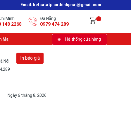
Email:
ketsatatp.anthinhphat@gmail.com
Chí Minh
Đà Nẵng
0 148 2268
0979 474 289
n Mại
Hệ thống cửa hàng
In báo giá
à Nội
74.289
Ngày 6 tháng 8, 2026