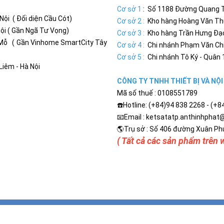
Cơ sở 1
: Số 1188 Đường Quang Tr
ội ( Đối diện Cầu Cót)
Cơ sở 2 :
Kho hàng Hoàng Văn Thụ 
ội ( Gần Ngã Tư Vọng)
Cơ sở 3 :
Kho hàng Trần Hưng Đạo 
Mỗ ( Gần Vinhome SmartCity Tây
Cơ sở 4 :
Chi nhánh Phạm Văn Chiê
Cơ sở 5 :
Chi nhánh Tô Ký - Quân 1
iêm - Hà Nội
CÔNG TY TNHH THIẾT BỊ VÀ NỘ
Mã số thuế : 0108551789
☎️Hotline: (+84)94 838 2268 - (+
📧Email : ketsatatp.anthinhpha
🌎Trụ sở : Số 406 đường Xuân Phư
( Tất cả các sản phẩm trên
Bản quyền thuộc về
Két Sắt Cao Cấp An Thịnh Phát