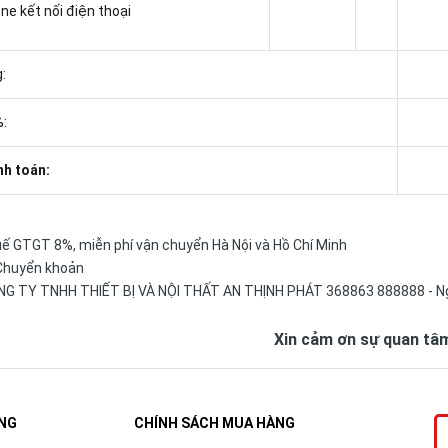
e kết nối điện thoại
:
:
nh toán:
uế GTGT 8%, miễn phí vận chuyển Hà Nội và Hồ Chí Minh
/Chuyển khoản
CÔNG TY TNHH THIẾT BỊ VÀ NỘI THẤT AN THỊNH PHÁT 368863 888888 - 
Xin cảm ơn sự quan tâ
NG
CHÍNH SÁCH MUA HÀNG